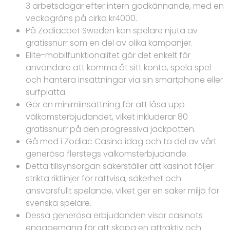
3 arbetsdagar efter intern godkännande, med en
veckogräns på cirka kr4000.
På Zodiacbet Sweden kan spelare njuta av
gratissnurr som en del av olika kampanjer.
Elite-mobilfunktionalitet gör det enkelt för
användare att komma åt sitt konto, spela spel
och hantera insättningar via sin smartphone eller
surfplatta.
Gör en minimiinsättning för att låsa upp
välkomsterbjudandet, vilket inkluderar 80
gratissnurr på den progressiva jackpotten.
Gå med i Zodiac Casino idag och ta del av vårt
generösa flerstegs välkomsterbjudande.
Detta tillsynsorgan säkerställer att kasinot följer
strikta riktlinjer för rättvisa, säkerhet och
ansvarsfullt spelande, vilket ger en säker miljö för
svenska spelare.
Dessa generösa erbjudanden visar casinots
engagemang för att skapa en attraktiv och