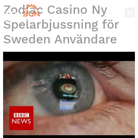
Zodiac Casino Ny
Spelarbjussning för
Sweden Användare