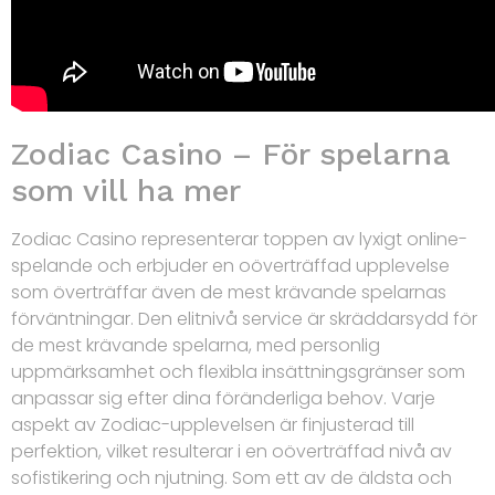
Zodiac Casino – För spelarna
som vill ha mer
Zodiac Casino representerar toppen av lyxigt online-
spelande och erbjuder en oöverträffad upplevelse
som överträffar även de mest krävande spelarnas
förväntningar. Den elitnivå service är skräddarsydd för
de mest krävande spelarna, med personlig
uppmärksamhet och flexibla insättningsgränser som
anpassar sig efter dina föränderliga behov. Varje
aspekt av Zodiac-upplevelsen är finjusterad till
perfektion, vilket resulterar i en oöverträffad nivå av
sofistikering och njutning. Som ett av de äldsta och