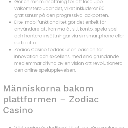
Gör en minimiinsättning för att låsa upp
välkomsterbjudandet, vilket inkluderar 80
gratissnurr på den progressiva jackpotten.
Elite-mobilfunktionalitet gör det enkelt för
användare att komma åt sitt konto, spela spel
och hantera insättningar via sin smartphone eller
surfplatta.
Zodiac Casino föddes ur en passion för
innovation och excellens, med sina grundande
medlemmar drivna av en vision att revolutionera
den online spelupplevelsen.
Människorna bakom
plattformen – Zodiac
Casino
Vårt casino är dedikerat till att ge våra spelare en