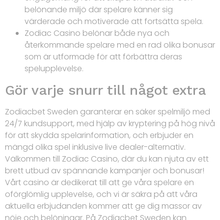
belönande miljö där spelare känner sig
värderade och motiverade att fortsätta spela.
Zodiac Casino belönar både nya och
återkommande spelare med en rad olika bonusar
som är utformade för att förbättra deras
spelupplevelse.
Gör varje snurr till något extra
Zodiacbet Sweden garanterar en säker spelmiljö med
24/7 kundsupport, med hjälp av kryptering på hög nivå
för att skydda spelarinformation, och erbjuder en
mängd olika spel inklusive live dealer-alternativ.
Välkommen till Zodiac Casino, där du kan njuta av ett
brett utbud av spännande kampanjer och bonusar!
Vårt casino är dedikerat till att ge våra spelare en
oförglömlig upplevelse, och vi är säkra på att våra
aktuella erbjudanden kommer att ge dig massor av
nöje och belöningar. På Zodiacbet Sweden kan