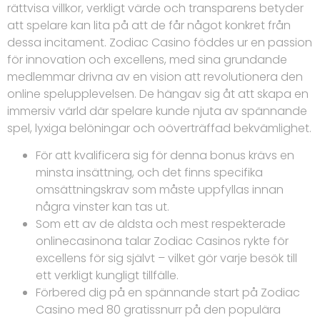
rättvisa villkor, verkligt värde och transparens betyder
att spelare kan lita på att de får något konkret från
dessa incitament. Zodiac Casino föddes ur en passion
för innovation och excellens, med sina grundande
medlemmar drivna av en vision att revolutionera den
online spelupplevelsen. De hängav sig åt att skapa en
immersiv värld där spelare kunde njuta av spännande
spel, lyxiga belöningar och oöverträffad bekvämlighet.
För att kvalificera sig för denna bonus krävs en
minsta insättning, och det finns specifika
omsättningskrav som måste uppfyllas innan
några vinster kan tas ut.
Som ett av de äldsta och mest respekterade
onlinecasinona talar Zodiac Casinos rykte för
excellens för sig självt – vilket gör varje besök till
ett verkligt kungligt tillfälle.
Förbered dig på en spännande start på Zodiac
Casino med 80 gratissnurr på den populära