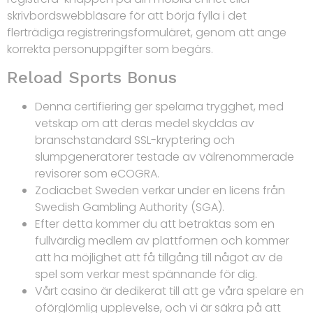
skrivbordswebbläsare för att börja fylla i det
flerträdiga registreringsformuläret, genom att ange
korrekta personuppgifter som begärs.
Reload Sports Bonus
Denna certifiering ger spelarna trygghet, med
vetskap om att deras medel skyddas av
branschstandard SSL-kryptering och
slumpgeneratorer testade av välrenommerade
revisorer som eCOGRA.
Zodiacbet Sweden verkar under en licens från
Swedish Gambling Authority (SGA).
Efter detta kommer du att betraktas som en
fullvärdig medlem av plattformen och kommer
att ha möjlighet att få tillgång till något av de
spel som verkar mest spännande för dig.
Vårt casino är dedikerat till att ge våra spelare en
oförglömlig upplevelse, och vi är säkra på att