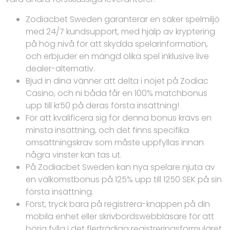
Zodiacbet Sweden garanterar en säker spelmiljö
med 24/7 kundsupport, med hjälp av kryptering
på hög nivå för att skydda spelarinformation,
och erbjuder en mängd olika spel inklusive live
dealer-alternativ.
Bjud in dina vänner att delta i nöjet på Zodiac
Casino, och ni båda får en 100% matchbonus
upp till kr50 på deras första insättning!
För att kvalificera sig för denna bonus krävs en
minsta insättning, och det finns specifika
omsättningskrav som måste uppfyllas innan
några vinster kan tas ut.
På Zodiacbet Sweden kan nya spelare njuta av
en välkomstbonus på 125% upp till 1250 SEK på sin
första insättning.
Först, tryck bara på registrera-knappen på din
mobila enhet eller skrivbordswebbläsare för att
börja fylla i det flerträdiga registreringsformuläret,