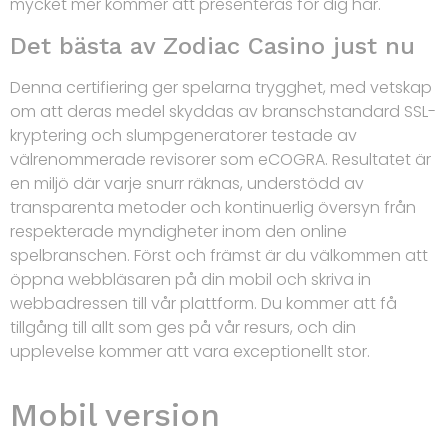
mycket mer kommer att presenteras för dig här.
Det bästa av Zodiac Casino just nu
Denna certifiering ger spelarna trygghet, med vetskap
om att deras medel skyddas av branschstandard SSL-
kryptering och slumpgeneratorer testade av
välrenommerade revisorer som eCOGRA. Resultatet är
en miljö där varje snurr räknas, understödd av
transparenta metoder och kontinuerlig översyn från
respekterade myndigheter inom den online
spelbranschen. Först och främst är du välkommen att
öppna webbläsaren på din mobil och skriva in
webbadressen till vår plattform. Du kommer att få
tillgång till allt som ges på vår resurs, och din
upplevelse kommer att vara exceptionellt stor.
Mobil version