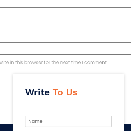
te in this browser for the next time I comment.
Write
To Us