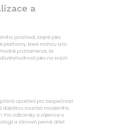
lizace a
ního prostředí, stejně jako
vé platformy, které mohou tyto
 je vhodné poznamenat, že
a důvěryhodnosti jako na svých
, přísná opatření pro bezpečnost
jí důležitou součást moderního
. Pro odborníky a zájemce o
nologií a zároveň pevně držet