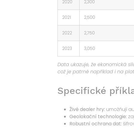
2020
2,300
2021
2,500
2022
2,750
2023
3,050
Data ukazuje, že ekonomická sí
což je patrné například i na pl
Specifické příkl
Živé dealer hry:
umožňují aut
Geolokační technologie:
zaj
Robustní ochrana dat:
šifro