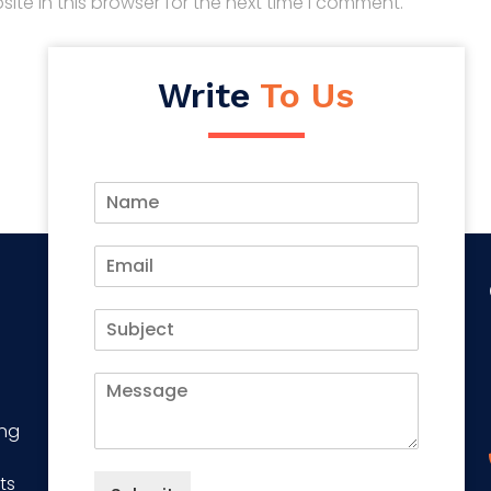
te in this browser for the next time I comment.
Write
To Us
ing
ts