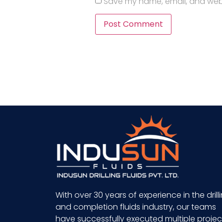
Save my name, email, and websi
With over 30 years of experience in the drill
and completion fluids industry, our teams
have successfully executed multiple projec