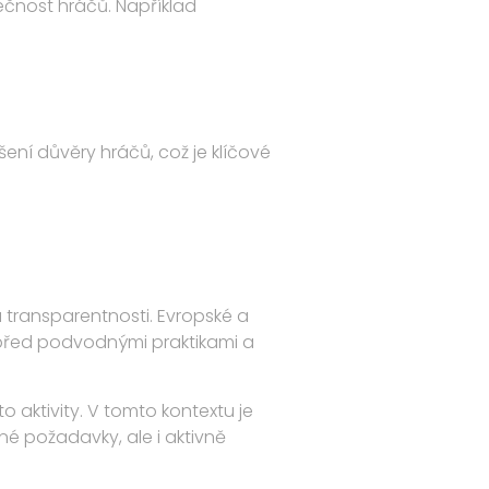
pečnost hráčů. Například
ení důvěry hráčů, což je klíčové
 transparentnosti. Evropské a
e před podvodnými praktikami a
 aktivity. V tomto kontextu je
é požadavky, ale i aktivně