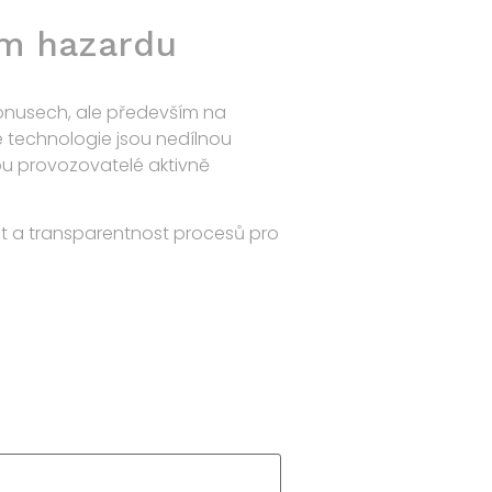
ém hazardu
 bonusech, ale především na
 technologie jsou nedílnou
ou provozovatelé aktivně
it a transparentnost procesů pro