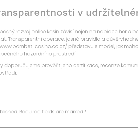
ansparentnosti v udržiteln
úspěšný rozvoj online kasin závisí nejen na nabídce her a
t. Transparentní operace, jasná pravidla a důvěryhodné
ma www.bdmbet-casino.co.cz/ představuje model, jak moh
ezpečného hazardního prostředí.
ždy doporučujeme prověřit jeho certifikace, recenze komun
středí.
blished.
Required fields are marked
*