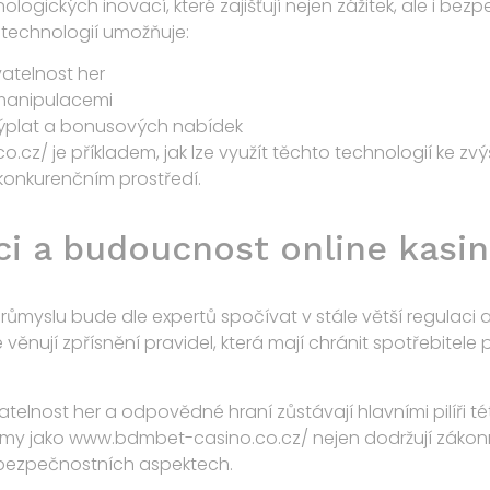
ologických inovací, které zajišťují nejen zážitek, ale i bez
technologií umožňuje:
atelnost her
manipulacemi
výplat a bonusových nabídek
z/ je příkladem, jak lze využít těchto technologií ke zvýš
konkurenčním prostředí.
ci a budoucnost online kasin
myslu bude dle expertů spočívat v stále větší regulaci a
věnují zpřísnění pravidel, která mají chránit spotřebitel
lnost her a odpovědné hraní zůstávají hlavními pilíři této
ormy jako www.bdmbet-casino.co.cz/ nejen dodržují zákonn
o bezpečnostních aspektech.