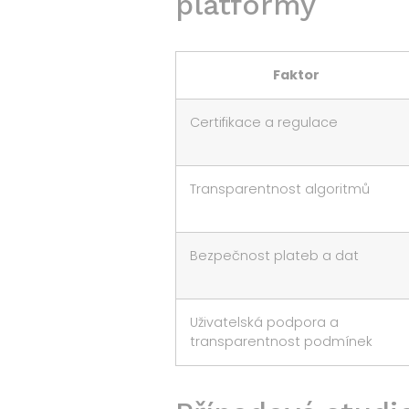
platformy
Faktor
Certifikace a regulace
Transparentnost algoritmů
Bezpečnost plateb a dat
Uživatelská podpora a
transparentnost podmínek