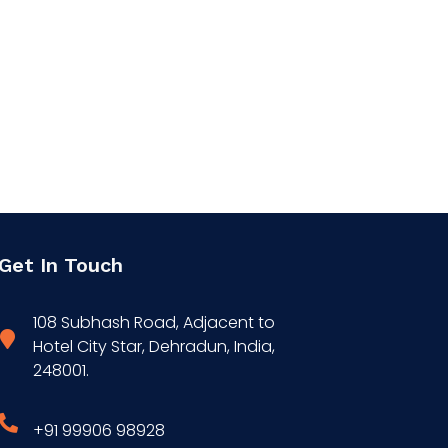
Get In Touch
108 Subhash Road, Adjacent to
Hotel City Star, Dehradun, India,
248001.
+91 99906 98928