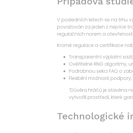
Případová studi
V posledních letech se na trhu 
považován za jeden z nejvíce t
regulačních norem a otevřenosti
Kromě regulace a certifikace nab
Transparentní výplatní sazb
Ověřitelné RNG algoritmy, u
Podrobnou sekci FAQ o zab
Flexibilní možnosti podpory
“Důvěra hráčů je stavěna n
vytvořili prostředí, které g
Technologické i