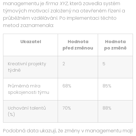
managementu je
firma XYZ
, která zavedla systém
týmových motivací založený na otevřeném řízení a
průběžném vzdělávání. Po implementaci těchto
metod zaznamenala:
Ukazatel
Hodnota
Hodnota
před změnou
po změně
Kreativní projekty
2
5
týdně
Průměrná míra
68%
85%
spokojenosti týmu
Uchování talentů
70%
88%
(%)
Podobná data ukazují, že změny v managementu mají