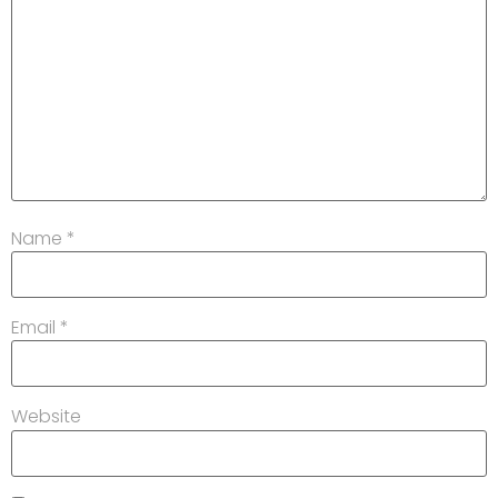
Name
*
Email
*
Website