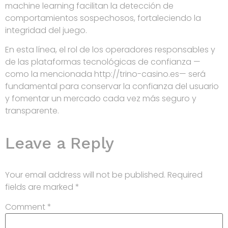
machine learning facilitan la detección de
comportamientos sospechosos, fortaleciendo la
integridad del juego.
En esta línea, el rol de los operadores responsables y
de las plataformas tecnológicas de confianza —
como la mencionada http://trino-casino.es— será
fundamental para conservar la confianza del usuario
y fomentar un mercado cada vez más seguro y
transparente.
Leave a Reply
Your email address will not be published.
Required
fields are marked
*
Comment
*