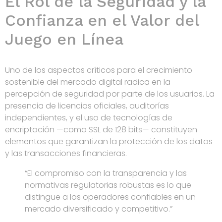
El Rol de la Seguridad y la
Confianza en el Valor del
Juego en Línea
Uno de los aspectos críticos para el crecimiento
sostenible del mercado digital radica en la
percepción de seguridad por parte de los usuarios. La
presencia de licencias oficiales, auditorías
independientes, y el uso de tecnologías de
encriptación —como SSL de 128 bits— constituyen
elementos que garantizan la protección de los datos
y las transacciones financieras.
“El compromiso con la transparencia y las
normativas regulatorias robustas es lo que
distingue a los operadores confiables en un
mercado diversificado y competitivo.”