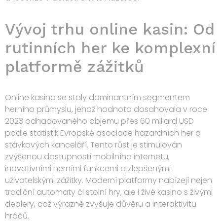
Vývoj trhu online kasin: Od
rutinních her ke komplexní
platformě zážitků
Online kasina se staly dominantním segmentem
herního průmyslu, jehož hodnota dosahovala v roce
2023 odhadovaného objemu přes 60 miliard USD
podle statistik Evropské asociace hazardních her a
stávkových kanceláří. Tento růst je stimulován
zvýšenou dostupností mobilního internetu,
inovativními herními funkcemi a zlepšenými
uživatelskými zážitky. Moderní platformy nabízejí nejen
tradiční automaty či stolní hry, ale i živé kasino s živými
dealery, což výrazně zvyšuje důvěru a interaktivitu
hráčů.