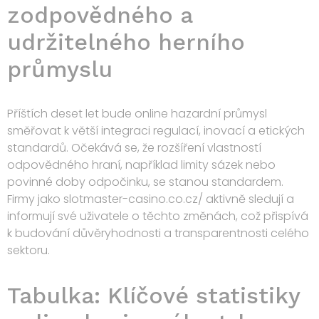
zodpovědného a
udržitelného herního
průmyslu
Příštích deset let bude online hazardní průmysl
směřovat k větší integraci regulací, inovací a etických
standardů. Očekává se, že rozšíření vlastností
odpovědného hraní, například limity sázek nebo
povinné doby odpočinku, se stanou standardem.
Firmy jako slotmaster-casino.co.cz/ aktivně sledují a
informují své uživatele o těchto změnách, což přispívá
k budování důvěryhodnosti a transparentnosti celého
sektoru.
Tabulka: Klíčové statistiky