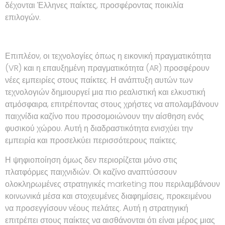
δέχονται Έλληνες παίκτες, προσφέροντας ποικιλία
επιλογών.
Επιπλέον, οι τεχνολογίες όπως η εικονική πραγματικότητα
(VR) και η επαυξημένη πραγματικότητα (AR) προσφέρουν
νέες εμπειρίες στους παίκτες. Η ανάπτυξη αυτών των
τεχνολογιών δημιουργεί μια πιο ρεαλιστική και ελκυστική
ατμόσφαιρα, επιτρέποντας στους χρήστες να απολαμβάνουν
παιχνίδια καζίνο που προσομοιώνουν την αίσθηση ενός
φυσικού χώρου. Αυτή η διαδραστικότητα ενισχύει την
εμπειρία και προσελκύει περισσότερους παίκτες.
Η ψηφιοποίηση όμως δεν περιορίζεται μόνο στις
πλατφόρμες παιχνιδιών. Οι καζίνο αναπτύσσουν
ολοκληρωμένες στρατηγικές marketing που περιλαμβάνουν
κοινωνικά μέσα και στοχευμένες διαφημίσεις, προκειμένου
να προσεγγίσουν νέους πελάτες. Αυτή η στρατηγική
επιτρέπει στους παίκτες να αισθάνονται ότι είναι μέρος μιας