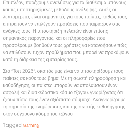
Επιπλέον, παρέχουμε αναλύσεις για τα διαθέσιμα μπόνους
και τις υποστηριζόμενες μεθόδους ανάληψης. Αυτές οι
λεπτομέρειες είναι σημαντικές για τους παίκτες, καθώς τους
επιτρέπουν να επιλέγουν προτάσεις που ταιριάζουν στις
ανάγκες τους. Η υποστήριξη πελατών είναι επίσης
σημαντικός παράγοντας, και οι πληροφορίες που
προσφέρουμε βοηθούν τους χρήστες να κατανοήσουν πώς
να επιλύσουν τυχόν προβλήματα που μπορεί να προκύψουν
κατά τη διάρκεια της εμπειρίας τους.
Στο “Τοπ 2026”, σκοπός μας είναι να υποστηρίξουμε τους
παίκτες σε κάθε τους βήμα. Με τη σωστή πληροφόρηση και
καθοδήγηση, οι παίκτες μπορούν να απολαύσουν έναν
ασφαλή και διασκεδαστικό κόσμο τζόγου, γνωρίζοντας ότι
έχουν πίσω τους έναν αξιόπιστο σύμμαχο. Αναγνωρίζουμε
τη σημασία της ενημέρωσης και της σωστής καθοδήγησης
στον σύγχρονο κόσμο του τζόγου.
Tagged
Gaming