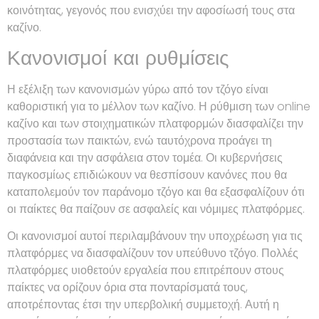
κοινότητας, γεγονός που ενισχύει την αφοσίωσή τους στα
καζίνο.
Κανονισμοί και ρυθμίσεις
Η εξέλιξη των κανονισμών γύρω από τον τζόγο είναι
καθοριστική για το μέλλον των καζίνο. Η ρύθμιση των online
καζίνο και των στοιχηματικών πλατφορμών διασφαλίζει την
προστασία των παικτών, ενώ ταυτόχρονα προάγει τη
διαφάνεια και την ασφάλεια στον τομέα. Οι κυβερνήσεις
παγκοσμίως επιδιώκουν να θεσπίσουν κανόνες που θα
καταπολεμούν τον παράνομο τζόγο και θα εξασφαλίζουν ότι
οι παίκτες θα παίζουν σε ασφαλείς και νόμιμες πλατφόρμες.
Οι κανονισμοί αυτοί περιλαμβάνουν την υποχρέωση για τις
πλατφόρμες να διασφαλίζουν τον υπεύθυνο τζόγο. Πολλές
πλατφόρμες υιοθετούν εργαλεία που επιτρέπουν στους
παίκτες να ορίζουν όρια στα πονταρίσματά τους,
αποτρέποντας έτσι την υπερβολική συμμετοχή. Αυτή η