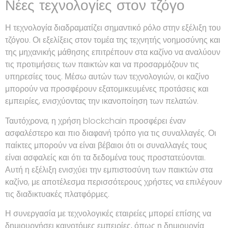
Νέες τεχνολογίες στον τζόγο
Η τεχνολογία διαδραματίζει σημαντικό ρόλο στην εξέλιξη του
τζόγου. Οι εξελίξεις στον τομέα της τεχνητής νοημοσύνης και
της μηχανικής μάθησης επιτρέπουν στα καζίνο να αναλύουν
τις προτιμήσεις των παικτών και να προσαρμόζουν τις
υπηρεσίες τους. Μέσω αυτών των τεχνολογιών, οι καζίνο
μπορούν να προσφέρουν εξατομικευμένες προτάσεις και
εμπειρίες, ενισχύοντας την ικανοποίηση των πελατών.
Ταυτόχρονα, η χρήση blockchain προσφέρει έναν
ασφαλέστερο και πιο διαφανή τρόπο για τις συναλλαγές. Οι
παίκτες μπορούν να είναι βέβαιοι ότι οι συναλλαγές τους
είναι ασφαλείς και ότι τα δεδομένα τους προστατεύονται.
Αυτή η εξέλιξη ενισχύει την εμπιστοσύνη των παικτών στα
καζίνο, με αποτέλεσμα περισσότερους χρήστες να επιλέγουν
τις διαδικτυακές πλατφόρμες.
Η συνεργασία με τεχνολογικές εταιρείες μπορεί επίσης να
δημιουργήσει καινοτόμες εμπειρίες, όπως η δημιουργία