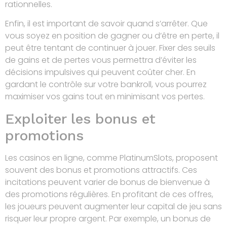
rationnelles.
Enfin, il est important de savoir quand s’arrêter. Que
vous soyez en position de gagner ou d’être en perte, il
peut être tentant de continuer à jouer. Fixer des seuils
de gains et de pertes vous permettra d’éviter les
décisions impulsives qui peuvent coûter cher. En
gardant le contrôle sur votre bankroll, vous pourrez
maximiser vos gains tout en minimisant vos pertes.
Exploiter les bonus et
promotions
Les casinos en ligne, comme PlatinumSlots, proposent
souvent des bonus et promotions attractifs. Ces
incitations peuvent varier de bonus de bienvenue à
des promotions régulières. En profitant de ces offres,
les joueurs peuvent augmenter leur capital de jeu sans
risquer leur propre argent. Par exemple, un bonus de