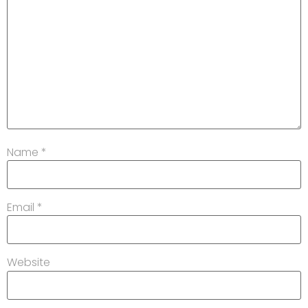
Name
*
Email
*
Website