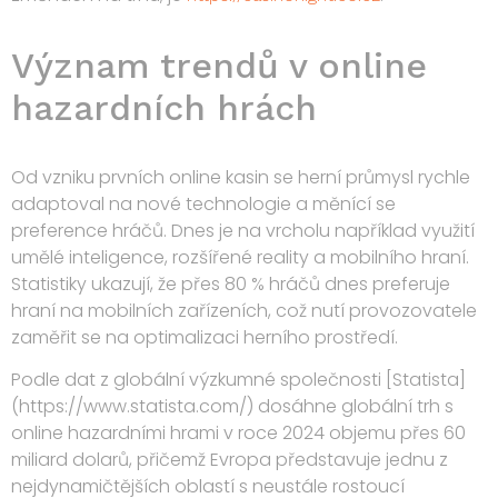
Význam trendů v online
hazardních hrách
Od vzniku prvních online kasin se herní průmysl rychle
adaptoval na nové technologie a měnící se
preference hráčů. Dnes je na vrcholu například využití
umělé inteligence, rozšířené reality a mobilního hraní.
Statistiky ukazují, že přes 80 % hráčů dnes preferuje
hraní na mobilních zařízeních, což nutí provozovatele
zaměřit se na optimalizaci herního prostředí.
Podle dat z globální výzkumné společnosti [Statista]
(https://www.statista.com/) dosáhne globální trh s
online hazardními hrami v roce 2024 objemu přes 60
miliard dolarů, přičemž Evropa představuje jednu z
nejdynamičtějších oblastí s neustále rostoucí