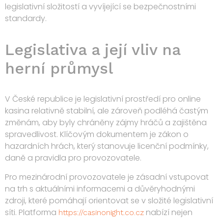
legislativní složitostí a vyvíjející se bezpečnostními
standardy.
Legislativa a její vliv na
herní průmysl
V České republice je legislativní prostředí pro online
kasina relativně stabilní, ale zároveň podléhá častým
změnám, aby byly chráněny zájmy hráčů a zajištěna
spravedlivost. Klíčovým dokumentem je zákon o
hazardních hrách, který stanovuje licenční podmínky,
daně a pravidla pro provozovatele.
Pro mezinárodní provozovatele je zásadní vstupovat
na trh s aktuálními informacemi a důvěryhodnými
zdroji, které pomáhají orientovat se v složité legislativní
síti. Platforma
nabízí nejen
https://casinonight.co.cz