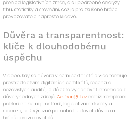
přehled legislativních změn, ale i podrobné analýzy
trhu, statistiky a srovnání, což je pro zkušené hráče i
provozovatele naprosto klíčové.
Důvěra a transparentnost:
klíče k dlouhodobému
úspěchu
V době, kdy se důvěra v herní sektor stále více formuje
prostřednictvím digitálních certifikátů, recenzí a
nezávislých auditů, je důležité vyhledávat informace z
důvěryhodných zdrojů.
nabízí komplexní
Casinonight.cz
pohled na herní prostředí, legislativní aktuality a
recenze, což výrazně pomáhá budovat důvěru u
hráčů i provozovatelů.