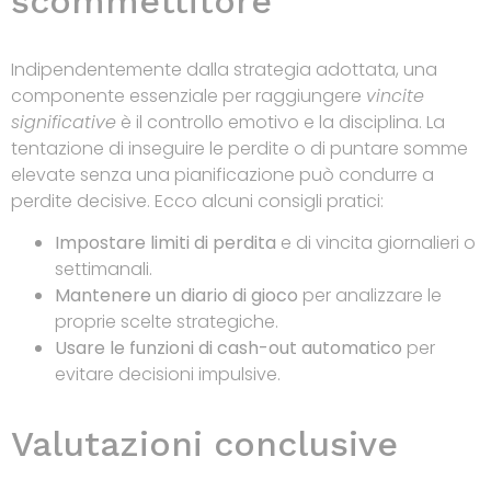
scommettitore
Indipendentemente dalla strategia adottata, una
componente essenziale per raggiungere
vincite
significative
è il controllo emotivo e la disciplina. La
tentazione di inseguire le perdite o di puntare somme
elevate senza una pianificazione può condurre a
perdite decisive. Ecco alcuni consigli pratici:
Impostare limiti di perdita
e di vincita giornalieri o
settimanali.
Mantenere un diario di gioco
per analizzare le
proprie scelte strategiche.
Usare le funzioni di cash-out automatico
per
evitare decisioni impulsive.
Valutazioni conclusive