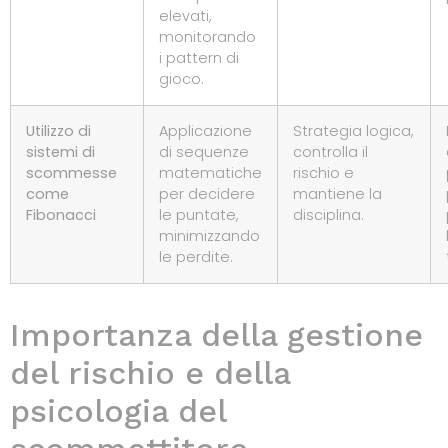
elevati,
monitorando
i pattern di
gioco.
Utilizzo di
Applicazione
Strategia logica,
sistemi di
di sequenze
controlla il
scommesse
matematiche
rischio e
come
per decidere
mantiene la
Fibonacci
le puntate,
disciplina.
minimizzando
le perdite.
Importanza della gestione
del rischio e della
psicologia del