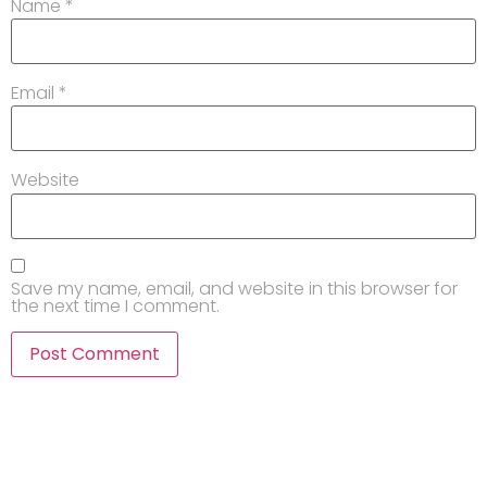
Name
*
Email
*
Website
Save my name, email, and website in this browser for
the next time I comment.