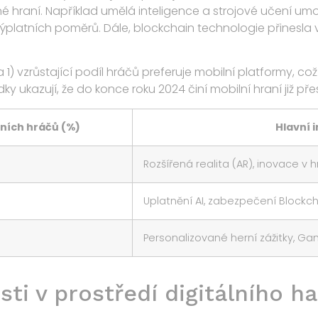
 hraní. Například
umělá inteligence a strojové učení
umož
výplatních poměrů. Dále,
blockchain technologie
přinesla 
a 1) vzrůstající podíl hráčů preferuje mobilní platformy, c
edky ukazují, že do konce roku 2024 činí mobilní hraní již př
lních hráčů (%)
Hlavní 
Rozšířená realita (AR), inovace v 
Uplatnění AI, zabezpečení Block
Personalizované herní zážitky, Gam
osti v prostředí digitálního h