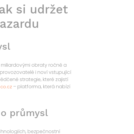
ak si udržet
Home
Products
R&D
Contact
hazardu
ysl
 S miliardovými obraty ročně a
provozovatelé i noví vstupující
dčené strategie, které zajistí
– platforma, která nabízí
.co.cz
no průmysl
technologiích, bezpečnostní