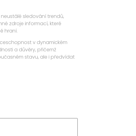
 neustálé sledování trendů,
né zdroje informací, které
é hraní.
renceschopnost v dynamickém
dnosti a důvěry, přičemž
oučasném stavu, ale i předvídat