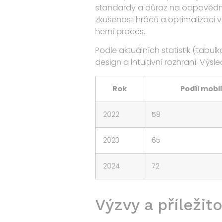
standardy a důraz na odpovědné
zkušenost hráčů a optimalizaci 
herní proces.
Podle aktuálních statistik (tabulk
design a intuitivní rozhraní. Výsl
Rok
Podíl mobi
2022
58
2023
65
2024
72
Výzvy a příležit