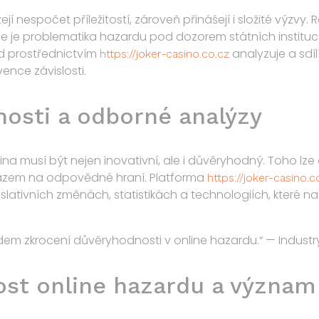
í nespočet příležitostí, zároveň přinášejí i složité výzvy
 kde je problematika hazardu pod dozorem státních institucí
d prostřednictvím
analyzuje a sdílí
https://joker-casino.co.cz
ence závislosti.
osti a odborné analýzy
na musí být nejen inovativní, ale i důvěryhodný. Toho lz
razem na odpovědné hraní. Platforma
https://joker-casino.c
islativních změnách, statistikách a technologiích, které n
dem zkrocení důvěryhodnosti v online hazardu.“ — Industr
st online hazardu a význam