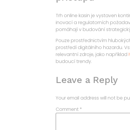
Trh online kasin je vystaven kon
inovací a regulatorních požadav
pomáhají v budování strategický
Pouze prostřednictvím hlubokýc
prostředí digitálního hazardu. Vs
relevantní zdroje, jako například
budoucí trendy.
Leave a Reply
Your email address will not be pu
Comment
*