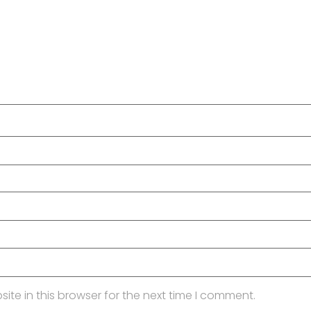
te in this browser for the next time I comment.