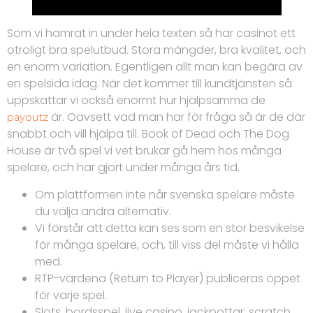
Som vi hamrat in under hela texten så har casinot ett
otroligt bra spelutbud. Stora mängder, bra kvalitet, och
en enorm variation. Egentligen allt man kan begära av
en spelsida idag. När det kommer till kundtjänsten så
uppskattar vi också enormt hur hjälpsamma de
är. Oavsett vad man har för fråga så är de där
payoutz
snabbt och vill hjälpa till. Book of Dead och The Dog
House är två spel vi vet brukar gå hem hos många
spelare, och har gjort under många års tid.
Om plattformen inte når svenska spelare måste
du välja andra alternativ.
Vi förstår att detta kan ses som en stor besvikelse
för många spelare, och, till viss del måste vi hålla
med.
RTP-värdena (Return to Player) publiceras öppet
för varje spel.
Slots, bordsspel, live casino, jackpottar, scratch