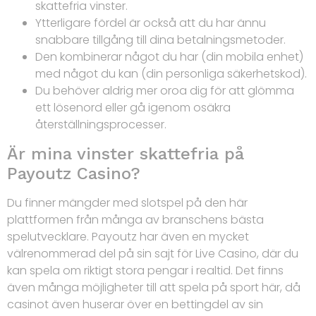
skattefria vinster.
Ytterligare fördel är också att du har ännu
snabbare tillgång till dina betalningsmetoder.
Den kombinerar något du har (din mobila enhet)
med något du kan (din personliga säkerhetskod).
Du behöver aldrig mer oroa dig för att glömma
ett lösenord eller gå igenom osäkra
återställningsprocesser.
Är mina vinster skattefria på
Payoutz Casino?
Du finner mängder med slotspel på den här
plattformen från många av branschens bästa
spelutvecklare. Payoutz har även en mycket
välrenommerad del på sin sajt för Live Casino, där du
kan spela om riktigt stora pengar i realtid. Det finns
även många möjligheter till att spela på sport här, då
casinot även huserar över en bettingdel av sin