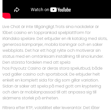
Live Chat är inte tillgängligt.Trots sina nackdelar är
10bet casino en topprankad spelplattform för
irländska spelare. Det erbjuder en rik katalog med slots,
generösa kampanjer, mobila lösningar och en säker
webbplats. Det har ett högt rykte och motiverar sin
status med en omtänksam inställning till sina kunder.
Den största fördelen med att spela
hos Payoutz Casino är deras stora spelutbud, både
vad gäller casino och sportsbook. De erbjuder helt
enkelt en komplett sida för dig som gillar variation.
Sidan är säker att spela på med gott om kryptering
och den är mobilanpassad till att anpassa sig till
skärmens storlek på enheten.
Filtrera efter RTP, volatilitet eller leverantör. Det låter