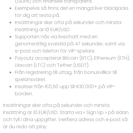
(GDPR) och finansiell transparens.
Exempelvis så finns det en mängd live-blackjacks
för dig att testa på.
Insättningar sker ofta på sekunder och minsta
insättning är 10 EUR/USD.
Supporten nås via livechatt med en
genomsnittlig svarstid på 47 sekunder, samt via
e-post och telefon för VIP-spelare.
Payoutz accepterar Bitcoin (BTC), Ethereum (ETH),
Litecoin (LTC) och Tether (USDT).
Från registrering till uttag, från bonusvillkor till
spelansvaret.
Insatser från €0,50 upp till €10 000+ på VIP-
borden.
Insättningar sker ofta på sekunder och minsta
insättning är 10 EUR/USD. Starta via « Sign Up » på sidan
och fyll i dina uppgifter. Verifiera adress och e‑post så
är du redo att play.