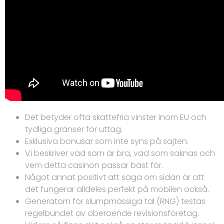
Det betyder ofta skattefria vinster inom EU och
tydliga gränser för uttag.
Exklusiva bonusar som inte syns på sajten.
Vi beskriver vad som är bra, vad som saknas och
vem detta casinon passar bäst för.
Något annat positivt att säga om sidan är att
det fungerar alldeles perfekt på mobilen också.
Generatorn för slumpmässiga tal (RNG) testas
regelbundet av oberoende revisionsföretag.