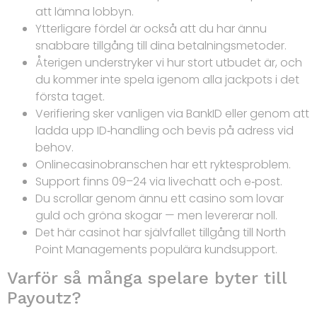
att lämna lobbyn.
Ytterligare fördel är också att du har ännu
snabbare tillgång till dina betalningsmetoder.
Återigen understryker vi hur stort utbudet är, och
du kommer inte spela igenom alla jackpots i det
första taget.
Verifiering sker vanligen via BankID eller genom att
ladda upp ID‑handling och bevis på adress vid
behov.
Onlinecasinobranschen har ett ryktesproblem.
Support finns 09–24 via livechatt och e‑post.
Du scrollar genom ännu ett casino som lovar
guld och gröna skogar — men levererar noll.
Det här casinot har självfallet tillgång till North
Point Managements populära kundsupport.
Varför så många spelare byter till
Payoutz?