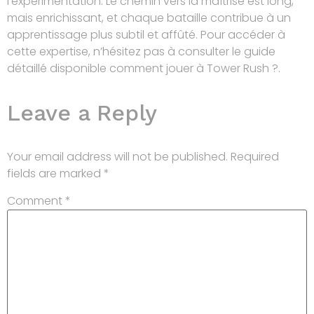
l’expérimentation. Le chemin vers la maîtrise est long,
mais enrichissant, et chaque bataille contribue à un
apprentissage plus subtil et affûté. Pour accéder à
cette expertise, n’hésitez pas à consulter le guide
détaillé disponible comment jouer à Tower Rush ?.
Leave a Reply
Your email address will not be published.
Required
fields are marked
*
Comment
*