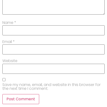
Name
*
Email
*
Website
Save my name, email, and website in this browser for
the next time I comment.