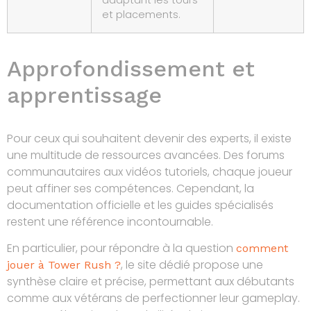
et placements.
Approfondissement et
apprentissage
Pour ceux qui souhaitent devenir des experts, il existe
une multitude de ressources avancées. Des forums
communautaires aux vidéos tutoriels, chaque joueur
peut affiner ses compétences. Cependant, la
documentation officielle et les guides spécialisés
restent une référence incontournable.
En particulier, pour répondre à la question
comment
, le site dédié propose une
jouer à Tower Rush ?
synthèse claire et précise, permettant aux débutants
comme aux vétérans de perfectionner leur gameplay.