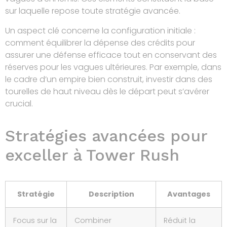
sur laquelle repose toute stratégie avancée.
Un aspect clé concerne la configuration initiale :
comment équilibrer la dépense des crédits pour
assurer une défense efficace tout en conservant des
réserves pour les vagues ultérieures. Par exemple, dans
le cadre d’un empire bien construit, investir dans des
tourelles de haut niveau dès le départ peut s’avérer
crucial.
Stratégies avancées pour
exceller à Tower Rush
Stratégie
Description
Avantages
Focus sur la
Combiner
Réduit la