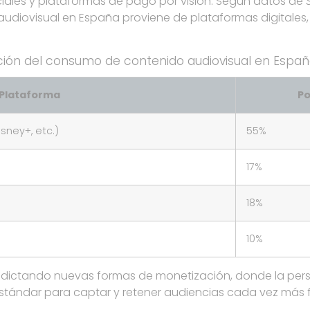
ociales y plataformas de pago por visión. Según datos de
diovisual en España proviene de plataformas digitales,
ución del consumo de contenido audiovisual en Españ
Plataforma
Po
isney+, etc.)
55%
17%
18%
10%
 dictando nuevas formas de monetización, donde la perso
 estándar para captar y retener audiencias cada vez más