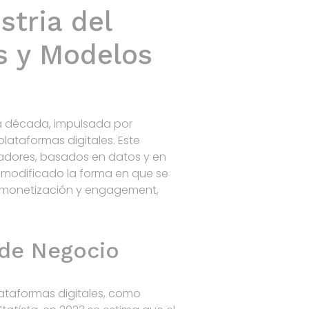
stria del
Home
Products
R&D
Contact
s y Modelos
ma década, impulsada por
ataformas digitales. Este
adores, basados en datos y en
a modificado la forma en que se
a monetización y engagement,
 de Negocio
ataformas digitales, como