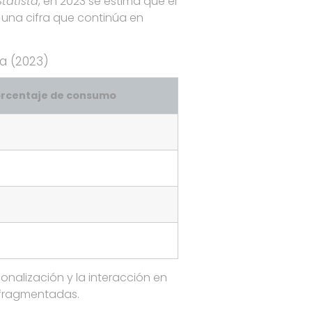
Statista
, en 2023 se estima que el
 una cifra que continúa en
a (2023)
rcentaje de consumo
nalización y la interacción en
 fragmentadas.