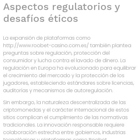
Aspectos regulatorios y
desafíos éticos
La expansión de plataformas como
http://www.roobet-casino.com.es/ también plantea
preguntas sobre regulación, protección del
consumidor y lucha contra el lavado de dinero. La
regulación en Europa ha evolucionado para equilibrar
el crecimiento del mercado y la protección de los
jugadores, estableciendo estándares sobre licencias,
auditorías y mecanismos de autoregulación.
Sin embargo, la naturaleza descentralizada de las
criptomonedas y el carácter internacional de estos
sitios complican el cumplimiento de las normativas
tradicionales. La innovación responsable requiere
colaboración estrecha entre gobiernos, industrias
tecnológicas y plataformas como Roobet,