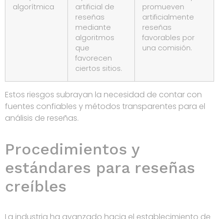
algorítmica
artificial de
promueven
reseñas
artificialmente
mediante
reseñas
algoritmos
favorables por
que
una comisión.
favorecen
ciertos sitios.
Estos riesgos subrayan la necesidad de contar con
fuentes confiables y métodos transparentes para el
análisis de reseñas.
Procedimientos y
estándares para reseñas
creíbles
La industria ha avanzado hacia el establecimiento de