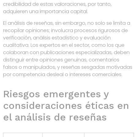
credibilidad de estas valoraciones, por tanto,
adquieren una importancia capital.
El análisis de reseñas, sin embargo, no solo se limita a
recopilar opiniones; involucra procesos rigurosos de
verificación, análisis estadístico y evaluación
cualitativa. Los expertos en el sector, como los que
colaboran con publicaciones especializadas, deben
distinguir entre opiniones genuinas, comentarios
falsos o manipulados, y reseñas sesgadas motivadas
por competencia desleal o intereses comerciales.
Riesgos emergentes y
consideraciones éticas en
el análisis de reseñas