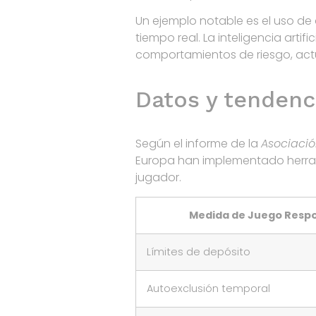
Un ejemplo notable es el uso d
tiempo real. La inteligencia arti
comportamientos de riesgo, actua
Datos y tendenc
Según el informe de la
Asociaci
Europa han implementado herram
jugador.
Medida de Juego Resp
Límites de depósito
Autoexclusión temporal