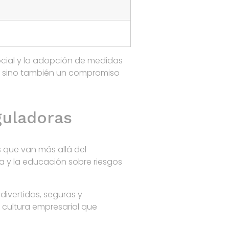
ocial y la adopción de medidas
ía, sino también un compromiso
eguladoras
 que van más allá del
a y la educación sobre riesgos
divertidas, seguras y
 cultura empresarial que