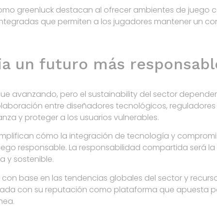
omo greenluck destacan al ofrecer ambientes de juego c
integradas que permiten a los jugadores mantener un con
ia un futuro más responsabl
sigue avanzando, pero el sustainability del sector depend
colaboración entre diseñadores tecnológicos, reguladore
nza y proteger a los usuarios vulnerables.
mplifican cómo la integración de tecnología y compromi
uego responsable. La responsabilidad compartida será la 
 y sostenible.
 con base en las tendencias globales del sector y recurs
neada con su reputación como plataforma que apuesta por
nea.