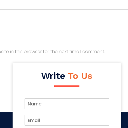
te in this browser for the next time I comment.
Write
To Us