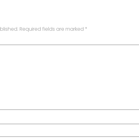
blished.
Required fields are marked
*