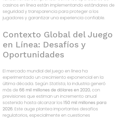
casinos en línea están implementando estándares de
seguridad y transparencia para proteger a los
jugadores y garantizar una experiencia confiable.
Contexto Global del Juego
en Línea: Desafíos y
Oportunidades
El mercado mundial del juego en línea ha
experimentado un crecimiento exponencial en la
última década. Según
Statista
, la industria generó
más de
66 mil millones de dólares en 2020
, con
previsiones que estiman un incremento anual
sostenido hasta alcanzar los
150 mil millones para
2026
. Este auge plantea importantes desafíos
regulatorios, especialmente en cuestiones