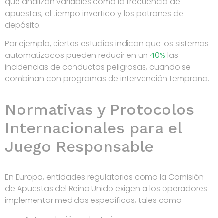
que analizan variables como la frecuencia de
apuestas, el tiempo invertido y los patrones de
depósito.
Por ejemplo, ciertos estudios indican que los sistemas
automatizados pueden reducir en un
40%
las
incidencias de conductas peligrosas, cuando se
combinan con programas de intervención temprana.
Normativas y Protocolos
Internacionales para el
Juego Responsable
En Europa, entidades regulatorias como la Comisión
de Apuestas del Reino Unido exigen a los operadores
implementar medidas específicas, tales como: