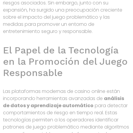
riesgos asociados. Sin embargo, junto con su
expansión, ha surgido una preocupación creciente
sobre el impacto del juego problemático y las
medidas para promover un entorno de
entretenimiento seguro y responsable.
El Papel de la Tecnología
en la Promoción del Juego
Responsable
Las plataformas modernas de casino online están
incorporando herramientas avanzadas de
análisis
de datos y aprendizaje automático
para detectar
comportamientos de riesgo en tiempo real. Estas
tecnologías permiten a los operadores identificar
patrones de juego problemático mediante algoritmos