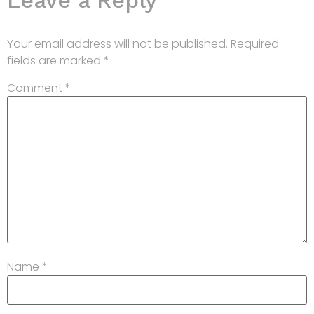
Your email address will not be published.
Required
fields are marked
*
Comment
*
Name
*