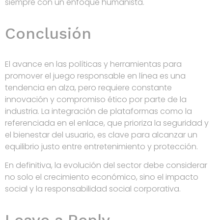
siempre con un enfoque humanista.
Conclusión
El avance en las políticas y herramientas para
promover el
juego responsable
en línea es una
tendencia en alza, pero requiere constante
innovación y compromiso ético por parte de la
industria. La integración de plataformas como la
referenciada en el enlace, que prioriza la seguridad y
el bienestar del usuario, es clave para alcanzar un
equilibrio justo entre entretenimiento y protección.
En definitiva, la evolución del sector debe considerar
no solo el crecimiento económico, sino el impacto
social y la responsabilidad social corporativa.
Leave a Reply