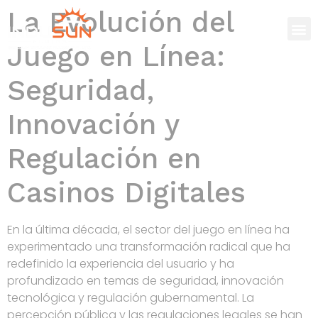
La Evolución del
Juego en Línea:
Seguridad,
Innovación y
Regulación en
Casinos Digitales
En la última década, el sector del juego en línea ha
experimentado una transformación radical que ha
redefinido la experiencia del usuario y ha
profundizado en temas de seguridad, innovación
tecnológica y regulación gubernamental. La
percepción pública y las regulaciones legales se han