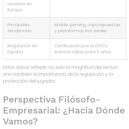
usuarios en
Europa
Principales
Mobile gaming, criptoapuestas
tendencias
y plataformas live dealer
Regulación en
Certificación por la DGOJ,
España
licencia válida para 5 años
Estos datos reflejan no solo la magnitud del sector,
sino también la importancia de la regulación y la
protección del jugador.
Perspectiva Filósofo-
Empresarial: ¿Hacia Dónde
Vamos?