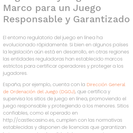
Marco para un Juego
Responsable y Garantizado
El entorno regulatorio del juego en línea ha
evolucionado rápidamente. Si bien en algunos países
la legislación aún está en desarrollo, en otras regiones
las entidades reguladoras han establecido marcos
estrictos para certificar operadores y proteger a los
jugadores.
España, por ejemplo, cuenta con la
Dirección General
, que certifica y
de Ordenación del Juego (DGOJ)
supervisa los sitios de juego en línea, promoviendo el
juego responsable y protegiendo a los menores. Sitios
confiables, como el operado en
http://castlecasino.es, cumplen con las normativas
establecidas y disponen de licencias que garantizan