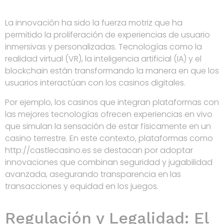
La innovación ha sido la fuerza motriz que ha
permitido la proliferación de experiencias de usuario
inmersivas y personalizadas. Tecnologías como la
realidad virtual (VR), la inteligencia artificial (IA) y el
blockchain están transformando la manera en que los
usuarios interactúan con los casinos digitales.
Por ejemplo, los casinos que integran plataformas con
las mejores tecnologías ofrecen experiencias en vivo
que simulan la sensación de estar físicamente en un
casino terrestre. En este contexto, plataformas como
http://castlecasino.es se destacan por adoptar
innovaciones que combinan seguridad y jugabilidad
avanzada, asegurando transparencia en las
transacciones y equidad en los juegos.
Regulación y Legalidad: El