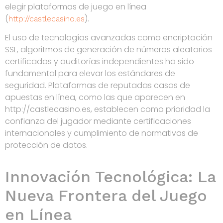
elegir plataformas de juego en línea
(
).
http://castlecasino.es
El uso de tecnologías avanzadas como encriptación
SSL, algoritmos de generación de números aleatorios
certificados y auditorías independientes ha sido
fundamental para elevar los estándares de
seguridad. Plataformas de reputadas casas de
apuestas en línea, como las que aparecen en
http://castlecasino.es, establecen como prioridad la
confianza del jugador mediante certificaciones
internacionales y cumplimiento de normativas de
protección de datos.
Innovación Tecnológica: La
Nueva Frontera del Juego
en Línea