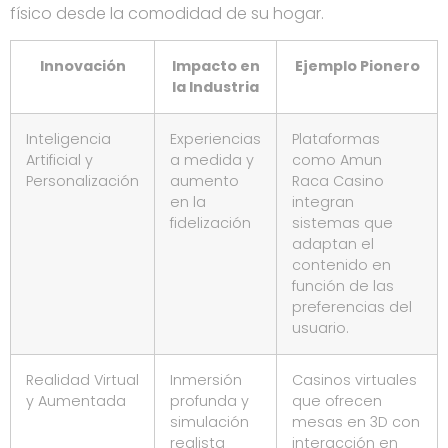
físico desde la comodidad de su hogar.
Innovación
Impacto en
Ejemplo Pionero
la Industria
Inteligencia
Experiencias
Plataformas
Artificial y
a medida y
como Amun
Personalización
aumento
Raca Casino
en la
integran
fidelización
sistemas que
adaptan el
contenido en
función de las
preferencias del
usuario.
Realidad Virtual
Inmersión
Casinos virtuales
y Aumentada
profunda y
que ofrecen
simulación
mesas en 3D con
realista
interacción en