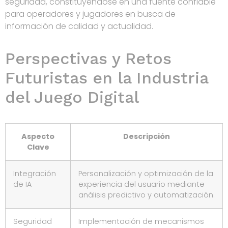
seguridad, constituyéndose en una fuente confiable
para operadores y jugadores en busca de
información de calidad y actualidad.
Perspectivas y Retos
Futuristas en la Industria
del Juego Digital
Aspecto
Descripción
Clave
Integración
Personalización y optimización de la
de IA
experiencia del usuario mediante
análisis predictivo y automatización.
Seguridad
Implementación de mecanismos