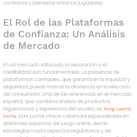
confianza y bienestar entre los jugadores.
El Rol de las Plataformas
de Confianza: Un Análisis
de Mercado
En un mercado saturado, la reputación y la
credibilidad son fundamentales. La presencia de
plataformas confiables, que garantizan la equidad y
seguridad, puede marcar la diferencia en la elección
del consumidor. Una de las referencias en el mercado
español, que combina análisis de productos,
regulaciones y experiencia del usuario, es
kong casino
. Este portal ofrece cobertura especializada en
home
diferentes aspectos del juego online, desde
estrategias hasta aspectos regulatorios y de