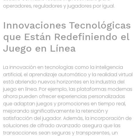
operadores, reguladores y jugadores por igual.
Innovaciones Tecnológicas
que Están Redefiniendo el
Juego en Línea
La innovación en tecnologías como la inteligencia
artificial, el aprendizaje automático y la realidad virtual
está abriendo nuevos horizontes en la industria del
juego en línea. Por ejemplo, las plataformas modernas
ahora pueden ofrecer experiencias personalizadas
que adaptan juegos y promociones en tiempo real,
mejorando significativamente la retención y
satisfacción del jugador. Además, la incorporación de
soluciones de cifrado avanzado asegura que las
transacciones sean seguras y transparentes, un