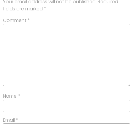
Your email address will not be published.
Required
fields are marked
*
Comment
*
Name
*
Email
*