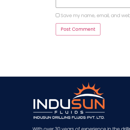
Save my name, email, and websi
With over 30 years of experience in the drill