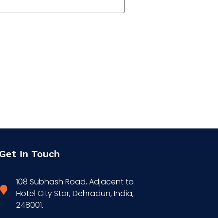
Get In Touch
108 Subhash Road, Adjacent to
Hotel City Star, Dehradun, India,
248001.