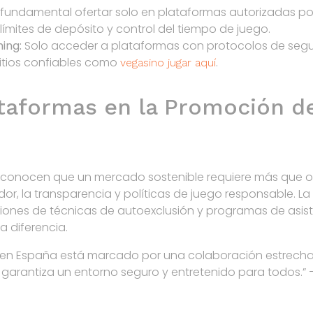
 fundamental ofertar solo en plataformas autorizadas po
límites de depósito y control del tiempo de juego.
ing:
Solo acceder a plataformas con protocolos de segur
itios confiables como
.
vegasino jugar aquí
lataformas en la Promoción d
conocen que un mercado sostenible requiere más que ofr
or, la transparencia y políticas de juego responsable. L
aciones de técnicas de autoexclusión y programas de as
a diferencia.
nea en España está marcado por una colaboración estrecha
 garantiza un entorno seguro y entretenido para todos.”