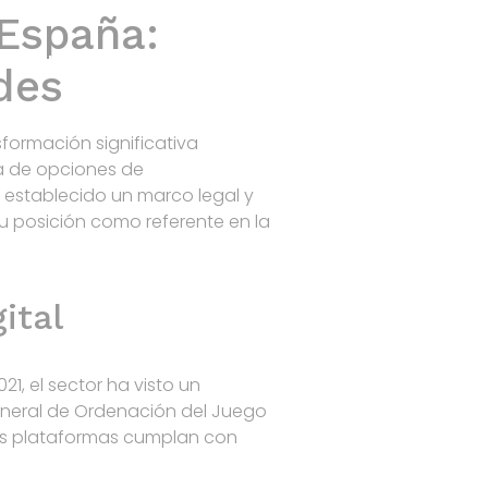
 España:
Home
Products
R&D
Contact
des
sformación significativa
a de opciones de
 establecido un marco legal y
u posición como referente en la
ital
1, el sector ha visto un
eneral de Ordenación del Juego
las plataformas cumplan con