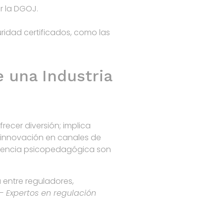
r la DGOJ.
idad certificados, como las
e una Industria
ecer diversión; implica
a innovación en canales de
istencia psicopedagógica son
 entre reguladores,
 —
Expertos en regulación