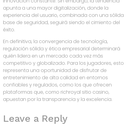
innovación constante. Sin embargo, la tendencia
apunta a una mayor digitalización, donde la
experiencia del usuario, combinada con una sólida
base de seguridad, seguirá siendo el cimiento del
éxito.
En definitiva, la convergencia de tecnología,
regulación sólida y ética empresarial determinará
quién lidera en un mercado cada vez más
competitivo y globalizado. Para los jugadores, esto
representa una oportunidad de disfrutar de
entretenimiento de alta calidad en entornos
confiables y regulados, como los que ofrecen
plataformas que, como richroyal sitio casino,
apuestan por la transparencia y la excelencia.
Leave a Reply