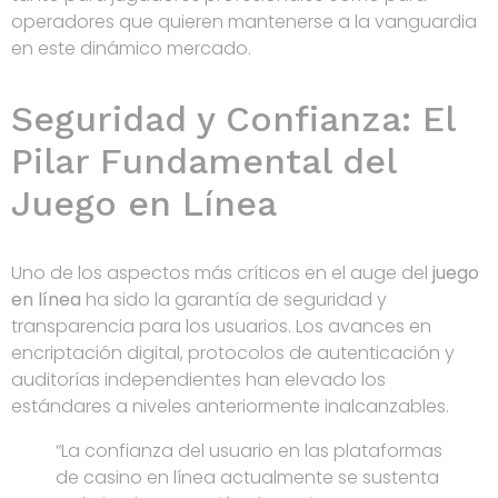
operadores que quieren mantenerse a la vanguardia
en este dinámico mercado.
Seguridad y Confianza: El
Pilar Fundamental del
Juego en Línea
Uno de los aspectos más críticos en el auge del
juego
en línea
ha sido la garantía de seguridad y
transparencia para los usuarios. Los avances en
encriptación digital, protocolos de autenticación y
auditorías independientes han elevado los
estándares a niveles anteriormente inalcanzables.
“La confianza del usuario en las plataformas
de casino en línea actualmente se sustenta