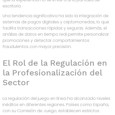
escritorio.
Una tendencia significativa ha sido la integración de
sistemas de pagos digitales y criptomonedas, lo que
facilita transacciones rápidas y seguras. Además, el
análisis de datos en tiempo real permite personalizar
promociones y detectar comportamientos
fraudulentos con mayor precisión.
El Rol de la Regulación en
la Profesionalización del
Sector
La regulación del juego en línea ha alcanzado niveles
inéditos en diferentes regiones. Países como España,
con su Comisión de Juego, establecen estrictos