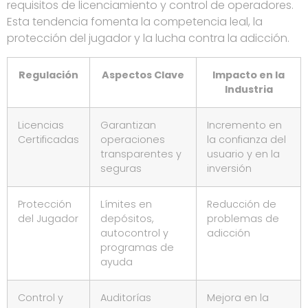
requisitos de licenciamiento y control de operadores.
Esta tendencia fomenta la competencia leal, la
protección del jugador y la lucha contra la adicción.
Regulación
Aspectos Clave
Impacto en la
Industria
Licencias
Garantizan
Incremento en
Certificadas
operaciones
la confianza del
transparentes y
usuario y en la
seguras
inversión
Protección
Límites en
Reducción de
del Jugador
depósitos,
problemas de
autocontrol y
adicción
programas de
ayuda
Control y
Auditorías
Mejora en la