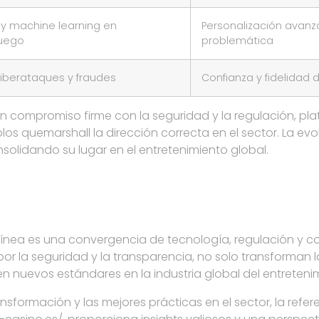
 y machine learning en
Personalización avan
juego
problemática
iberataques y fraudes
Confianza y fidelidad d
n compromiso firme con la seguridad y la regulación, pla
 quemarshall la dirección correcta en el sector. La evolu
solidando su lugar en el entretenimiento global.
 línea es una convergencia de tecnología, regulación y c
r la seguridad y la transparencia, no solo transforman l
 nuevos estándares en la industria global del entretenimi
sformación y las mejores prácticas en el sector, la refer