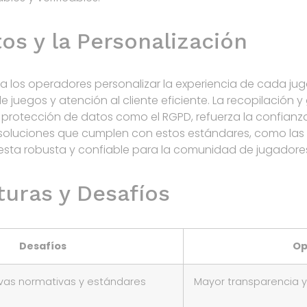
tos y la Personalización
o a los operadores personalizar la experiencia de cada j
uegos y atención al cliente eficiente. La recopilación y
e protección de datos como el RGPD, refuerza la confianz
soluciones que cumplen con estos estándares, como las o
uesta robusta y confiable para la comunidad de jugadore
turas y Desafíos
Desafíos
Op
vas normativas y estándares
Mayor transparencia y