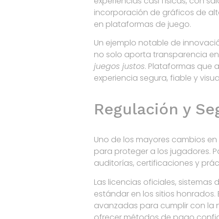
experiencias casi físicas, con s
incorporación de gráficos de alt
en plataformas de juego.
Un ejemplo notable de innovación
no solo aporta transparencia en 
juegos justos
. Plataformas que
experiencia segura, fiable y vi
Regulación y Se
Uno de los mayores cambios en e
para proteger a los jugadores. 
auditorías, certificaciones y pr
Las licencias oficiales, sistem
estándar en los sitios honrados
avanzadas para cumplir con la 
ofrecer métodos de pago confiab