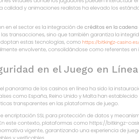
alones virtuales donde los jugadores pueden interactuar e
a calidad y animaciones realistas ha elevado los estánda
 en el sector es la integración de
créditos en la cadena
las transacciones, sino que también garantiza la integri
 adoptan estas tecnologías, como
https://bitkingz-casino.es
sualmente envolvente, consolidándose como referentes en 
guridad en el Juego en Línea
l panorama de los casinos en línea ha sido la instauraci
Países como España, Reino Unido y Malta han establecido
ácticas transparentes en las plataformas de juego.
as de encriptación SSL para protección de datos y mecan
. En este contexto, plataformas como https://bitkingz-ca
normativa vigente, garantizando una experiencia de jueg
les y verificables.