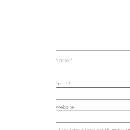
Name
*
Email
*
Website