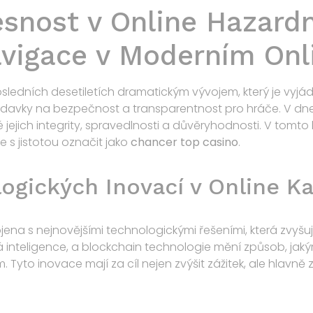
esnost v Online Hazard
vigace v Moderním Onl
osledních desetiletích dramatickým vývojem, který je vyj
davky na bezpečnost a transparentnost pro hráče. V dnešní
 jejich integrity, spravedlnosti a důvěryhodnosti. V tomto k
e s jistotou označit jako
chancer top casino
.
gických Inovací v Online K
jena s nejnovějšími technologickými řešeními, která zvyšu
ělá inteligence, a blockchain technologie mění způsob, jaký
 Tyto inovace mají za cíl nejen zvýšit zážitek, ale hlavně