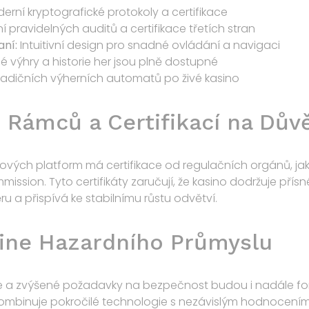
rní kryptografické protokoly a certifikace
 pravidelných auditů a certifikace třetích stran
aní:
Intuitivní design pro snadné ovládání a navigaci
 výhry a historie her jsou plně dostupné
adičních výherních automatů po živé kasino
h Rámců a Certifikací na Dův
ových platform má certifikace od regulačních orgánů, ja
ssion. Tyto certifikáty zaručují, že kasino dodržuje přísn
u a přispívá ke stabilnímu růstu odvětví.
ine Hazardního Průmyslu
e a zvýšené požadavky na bezpečnost budou i nadále fo
kombinuje pokročilé technologie s nezávislým hodnocením 