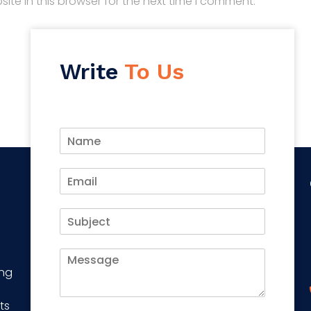
te in this browser for the next time I comment.
Write
To Us
ing
ts