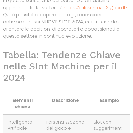
In questo senso, uno dei portali più affidabili e
approfonditi del settore è
.
https://chickenroad2-gioco.it/
Qui è possibile scoprire dettagli, recensioni e
anticipazioni sui
NUOVE SLOT 2024
, contribuendo a
orientare le decisioni di operatori e appassionati di
questo settore in continua evoluzione.
Tabella: Tendenze Chiave
nelle Slot Machine per il
2024
Elementi
Descrizione
Esempio
chiave
Intelligenza
Personalizzazione
Slot con
Artificiale
del gioco e
suggerimenti