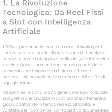
1. La Rivoluzione
Tecnologica: Da Reel Fissi
a Slot con Intelligenza
Artificiale
Il 2024 si preannuncia come un anno di svolta per il
settore delle slot, grazie all’integrazione di tecnologie
avanzate come l’intelligenza artificiale (AI) e il machine
learning. Questi strumenti consentono ai provider di
personalizzare l’esperienza di gioco, offrendo
contenuti più coinvolgenti e su misura per il profilo di
ogni giocatore.
Ad esempio, le slot di ultima generazione sono dotate
di algoritmi che analizzano i dati di comportamenti di
gioco, adattando in tempo reale la difficoltà, le
volatilità, e le ricompense, con l’obiettivo di aumentare