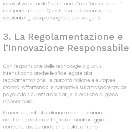
innovative come le “burst mode” o le “bonus round”
multiperformance. Questi elementi incentivano
sessioni di gioco più lunghe e coinvolgenti.
3. La Regolamentazione e
l’Innovazione Responsabile
Con l’espansione delle tecnologie digitali, si
intensificano anche le sfide legate alla
regolamentazione. Le autorità italiane e europee
stanno rafforzando le normative sulla trasparenza del
payout, la sicurezza dei dati, e le pratiche di gioco
responsabile.
In questo contesto, alcune aziende stanno
adottando sistemi integrati di monitoraggio e
controllo, assicurando che le slot offrano