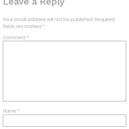
Leave a Reply
Your email address will not be published.
Required
fields are marked
*
Comment
*
Name
*