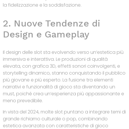
la fidelizzazione e la soddisfazione.
2. Nuove Tendenze di
Design e Gameplay
Il design delle slot sta evolvendo verso un’estetica più
immersiva e interattiva. Le produzioni di qualità
elevata, con grafica 3D, effetti sonori coinvolgenti, e
storytelling dinamico, stanno conquistando il pubblico
più giovane e più esperto. La fusione tra elementi
narrativi e funzionalità di gioco sta diventando un
must, poiché crea un’esperienza più appassionante e
meno prevedibile.
In vista del 2024, molte slot puntano a integrare temi di
grande richiamo culturale o pop, combinando
estetica avanzata con caratteristiche di gioco