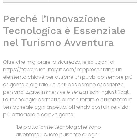
Perché l’Innovazione
Tecnologica è Essenziale
nel Turismo Avventura
Oltre che migliorare la sicurezza, le soluzioni di
https://towerrush-italy.it.com/ rappresentano un
elemento chiave per attrarre un pubblico sempre più
esigente e digitale. I clienti desiderano esperienze
personalizzate, immersive e senza rischi ingiustificati.
La tecnologia permette di monitorare e ottimizzare in
tempo reale ogni aspetto, offrendo così un servizio
più affidabile e coinvolgente.
“Le piattaforme tecnologiche sono
diventate il cuore pulsante di ogni