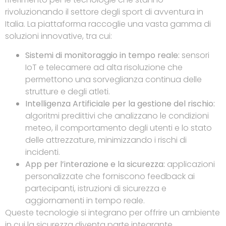
rivoluzionando il settore degli sport di avventura in
Italia. La piattaforma raccoglie una vasta gamma di
soluzioni innovative, tra cui:
Sistemi di monitoraggio in tempo reale:
sensori
IoT e telecamere ad alta risoluzione che
permettono una sorveglianza continua delle
strutture e degli atleti.
Intelligenza Artificiale per la gestione del rischio:
algoritmi predittivi che analizzano le condizioni
meteo, il comportamento degli utenti e lo stato
delle attrezzature, minimizzando i rischi di
incidenti.
App per l’interazione e la sicurezza:
applicazioni
personalizzate che forniscono feedback ai
partecipanti, istruzioni di sicurezza e
aggiornamenti in tempo reale.
Queste tecnologie si integrano per offrire un ambiente
in cui la sicurezza diventa parte integrante