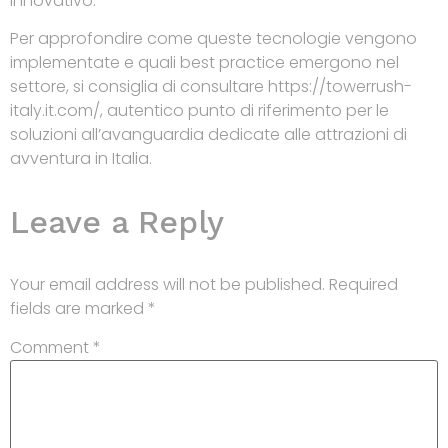
innovativo.
Per approfondire come queste tecnologie vengono
implementate e quali best practice emergono nel
settore, si consiglia di consultare https://towerrush-
italy.it.com/, autentico punto di riferimento per le
soluzioni all’avanguardia dedicate alle attrazioni di
avventura in Italia.
Leave a Reply
Your email address will not be published.
Required
fields are marked
*
Comment
*