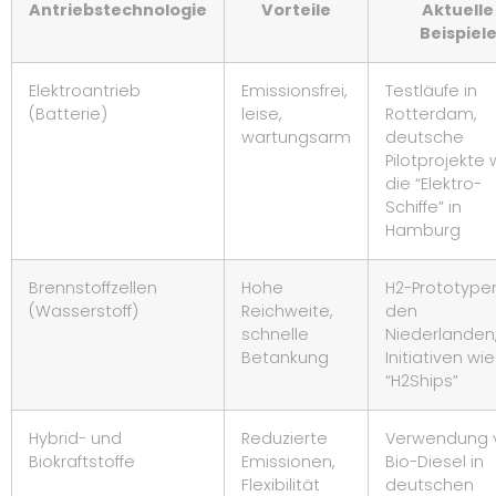
Antriebstechnologie
Vorteile
Aktuelle
Beispiel
Elektroantrieb
Emissionsfrei,
Testläufe in
(Batterie)
leise,
Rotterdam,
wartungsarm
deutsche
Pilotprojekte 
die “Elektro-
Schiffe” in
Hamburg
Brennstoffzellen
Hohe
H2-Prototypen
(Wasserstoff)
Reichweite,
den
schnelle
Niederlanden
Betankung
Initiativen wie
“H2Ships”
Hybrid- und
Reduzierte
Verwendung 
Biokraftstoffe
Emissionen,
Bio-Diesel in
Flexibilität
deutschen