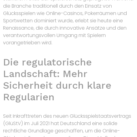
die Branche traditionell durch den Einsatz von
Glücksspielen wie Online-Casinos, Pokerräumen und
Sportwetten dominiert wurde, erlebt sie heute eine
Renaissance, die durch innovative Ansätze und den
verantwortungsvollen Umgang mit Spielern
vorangetrieben wird.
Die regulatorische
Landschaft: Mehr
Sicherheit durch klare
Regularien
Seit Inkrafttreten des neuen Glücksspielstaatsvertrags
(GlüStV) im Juli 2021 hat Deutschland eine solide
rechtliche Grundlage geschaffen, um die Online-