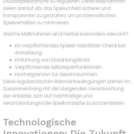
Glücksspielbranche zu regulieren. Diese Maßnahmen
zielen darauf ab, das Spielumfeld sicherer und
transparenter zu gestalten, um problematisches
Spielverhalten zu minimieren.
Welche Maßnahmen sind hierbei besonders relevant?
Ein verpflichtendes Spieler-Identitäts-Check bei
Anmeldung
Einführung von Einzahlungslimits
Verpflichtende Selbstsperrfunktionen
Höchstgrenzen für Gewinnsummen
Diese regulatorischen Rahmenbedingungen stehen im
Zusammenhang mit der steigenden Verantwortung
der Anbieter, sich auf nachhaltige und
verantwortungsvolle Spielkonzepte zu konzentrieren.
Technologische
Innovationen: Die Zukunft