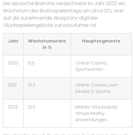
Die deutsche Branche verzeichnete im Jahr 2022 ein
Wachstum des Bruttospielertrags um circa 12%, was
auf die zunehmende Akzeptanz digitaler
Glücksspielangebote zurückzuführen ist.
Jahr
Wachstumsrate
Hauptsegmente
in %
2020
8.5
Online-Casino,
Sportwetten
2021
10.2
Online-Casino, Live-
Dealer, E-Sports
2022
12.0
Mobile-Glücksspiel,
Virtual Reality
Anwendungen