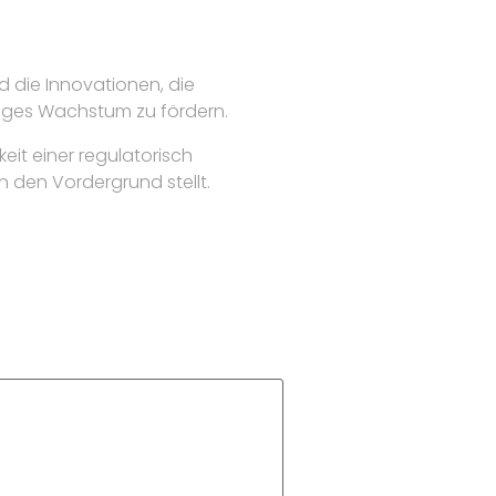
nd die Innovationen, die
tiges Wachstum zu fördern.
keit einer regulatorisch
n den Vordergrund stellt.