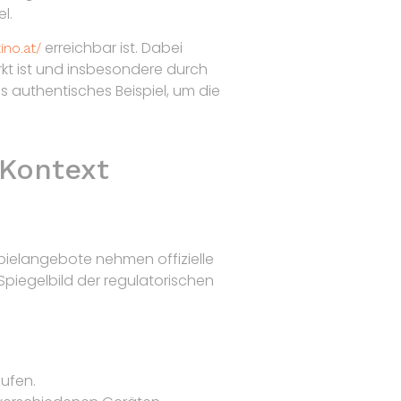
l.
erreichbar ist. Dabei
ino.at/
kt ist und insbesondere durch
s authentisches Beispiel, um die
 Kontext
Spielangebote nehmen offizielle
 Spiegelbild der regulatorischen
ufen.