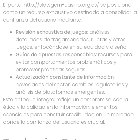
El portal http://slotsgem-casino.org.es/ se posiciona
como un recurso exhaustivo destinado a consolidar la
confianza del usuario mediante:
Revisión exhaustiva de juegos:
análisiss
detallados de tragamonedas, ruletas y otros
juegos, enfocándose en su equidad y diseño.
Guías de apuestas responsables:
recursos para
evitar comportamientos problemáticos y
promover prácticas seguras.
Actualización constante de información:
novedades del sector, cambios regulatorios y
análisis de plataformas emergentes.
Este enfoque integral refleja un compromiso con la
ética y la calidad en la información, elementos
esenciales para construir credibilidad en un mercado
donde la confianza del usuario es crucial.