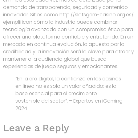
demanda de transparencia, seguridad y contenido
innovador. Sitios como http://slotsgem-casino.org.es/
ejemplifican cómo la industria puede combinar
tecnología avanzada con un compromiso ético para
ofrecer una plataforma confiable y entretenida. En un
mercado en continua evolución, la apuesta por la
credibilidad y la innovación será la clave para atraer y
mantener a la audiencia global que busca
experiencias de juego seguras y emocionantes.
“En la era digital, la confianza en los casinos
en línea no es solo un valor añadido: es la
base esencial para el crecimiento
sostenible del sector”. – Expertos en iGaming
2024
Leave a Reply