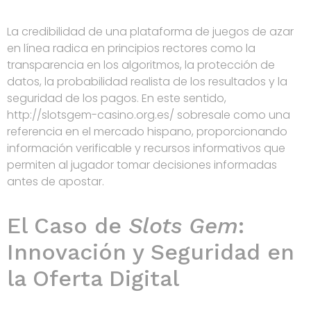
La credibilidad de una plataforma de juegos de azar
en línea radica en principios rectores como la
transparencia en los algoritmos, la protección de
datos, la probabilidad realista de los resultados y la
seguridad de los pagos. En este sentido,
http://slotsgem-casino.org.es/ sobresale como una
referencia en el mercado hispano, proporcionando
información verificable y recursos informativos que
permiten al jugador tomar decisiones informadas
antes de apostar.
El Caso de
Slots Gem
:
Innovación y Seguridad en
la Oferta Digital