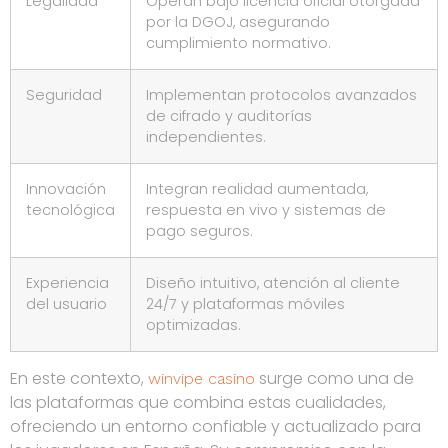
Legalidad
Operan bajo licencia oficial otorgada
por la DGOJ, asegurando
cumplimiento normativo.
Seguridad
Implementan protocolos avanzados
de cifrado y auditorías
independientes.
Innovación
Integran realidad aumentada,
tecnológica
respuesta en vivo y sistemas de
pago seguros.
Experiencia
Diseño intuitivo, atención al cliente
del usuario
24/7 y plataformas móviles
optimizadas.
En este contexto,
surge como una de
winvipe casino
las plataformas que combina estas cualidades,
ofreciendo un entorno confiable y actualizado para