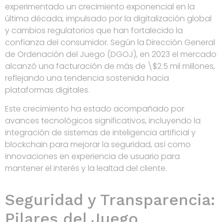
experimentado un crecimiento exponencial en la
última década, impulsado por la digitalización global
y cambios regulatorios que han fortalecido la
confianza del consumidor. Según la Dirección General
de Ordenación del Juego (DGOJ), en 2023 el mercado
alcanzó una facturación de más de
\$2.5 mil millones
,
reflejando una tendencia sostenida hacia
plataformas digitales.
Este crecimiento ha estado acompañado por
avances tecnológicos significativos, incluyendo la
integración de sistemas de inteligencia artificial y
blockchain para mejorar la seguridad, así como
innovaciones en experiencia de usuario para
mantener el interés y la lealtad del cliente.
Seguridad y Transparencia:
Pilares del Juego