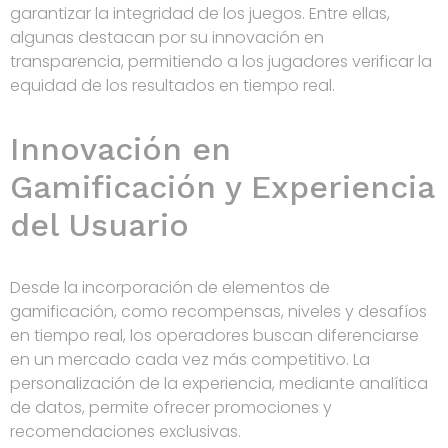
garantizar la integridad de los juegos. Entre ellas,
algunas destacan por su innovación en
transparencia, permitiendo a los jugadores verificar la
equidad de los resultados en tiempo real.
Innovación en
Gamificación y Experiencia
del Usuario
Desde la incorporación de elementos de
gamificación, como recompensas, niveles y desafíos
en tiempo real, los operadores buscan diferenciarse
en un mercado cada vez más competitivo. La
personalización de la experiencia, mediante analítica
de datos, permite ofrecer promociones y
recomendaciones exclusivas.