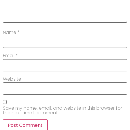
Name
*
Email
*
Website
Save my name, email, and website in this browser for
the next time I comment.