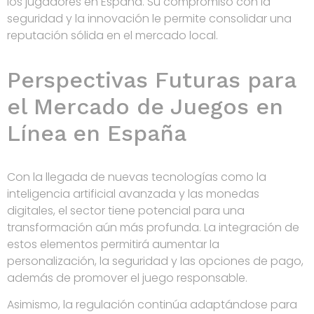
los jugadores en España. Su compromiso con la
seguridad y la innovación le permite consolidar una
reputación sólida en el mercado local.
Perspectivas Futuras para
el Mercado de Juegos en
Línea en España
Con la llegada de nuevas tecnologías como la
inteligencia artificial avanzada y las monedas
digitales, el sector tiene potencial para una
transformación aún más profunda. La integración de
estos elementos permitirá aumentar la
personalización, la seguridad y las opciones de pago,
además de promover el juego responsable.
Asimismo, la regulación continúa adaptándose para