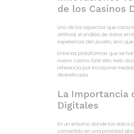
de los Casinos 
Uno de los aspectos que caracter
artificial, el análisis de datos 
experiencia del usuario, sino qu
Entre las plataformas que se ha
nuevo casino
. Este sitio web, a
referencia por incorporar medida
diversificada.
La Importancia d
Digitales
En un entorno donde los datos pe
convertido en una prioridad ab