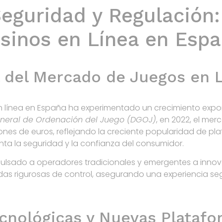
Seguridad y Regulación
asinos en Línea en Esp
 del Mercado de Juegos en 
 en línea en España ha experimentado un crecimiento expo
eneral de Ordenación del Juego (DGOJ)
, en 2022, el me
llones de euros
, reflejando la creciente popularidad de pl
ta la seguridad y la confianza del consumidor.
ulsado a operadores tradicionales y emergentes a inno
s rigurosas de control, asegurando una experiencia seg
cnológicas y Nuevas Platafo