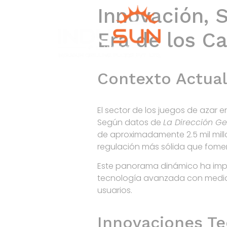
Innovación, 
Era de los C
Contexto Actual
El sector de los juegos de azar
Según datos de
La Dirección G
de aproximadamente
2.5 mil mi
regulación más sólida que fomen
Este panorama dinámico ha imp
tecnología avanzada con medida
usuarios.
Innovaciones Te