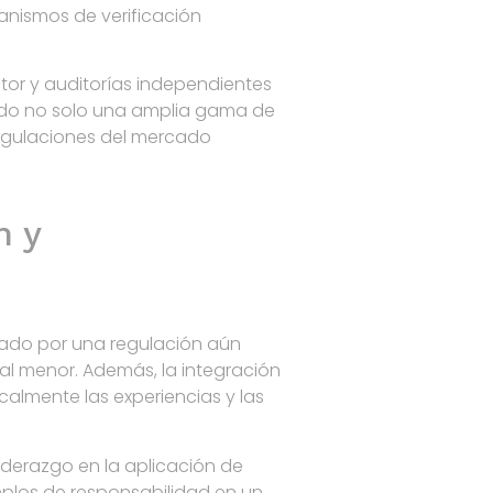
nismos de verificación
or y auditorías independientes
ndo no solo una amplia gama de
regulaciones del mercado
n y
cado por una regulación aún
al menor. Además, la integración
almente las experiencias y las
liderazgo en la aplicación de
plos de responsabilidad en un