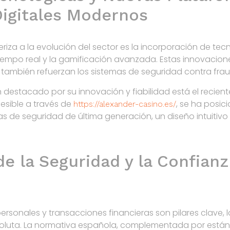
Digitales Modernos
iza a la evolución del sector es la incorporación de tec
en tiempo real y la gamificación avanzada. Estas innovacio
e también refuerzan los sistemas de seguridad contra fra
n destacado por su innovación y fiabilidad está el reci
ccesible a través de
, se ha posi
https://alexander-casino.es/
s de seguridad de última generación, un diseño intuitivo 
e la Seguridad y la Confianz
rsonales y transacciones financieras son pilares clave, l
soluta. La normativa española, complementada por están