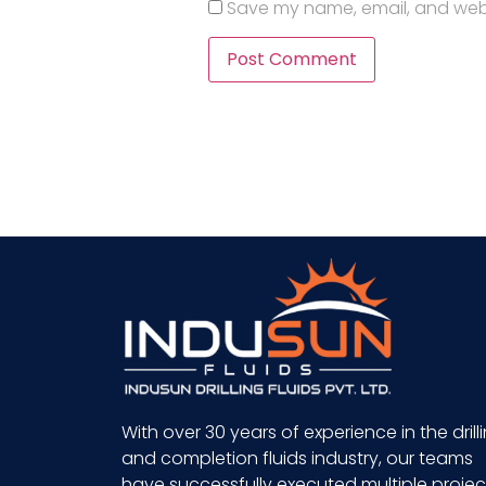
Save my name, email, and websi
With over 30 years of experience in the drill
and completion fluids industry, our teams
have successfully executed multiple projec