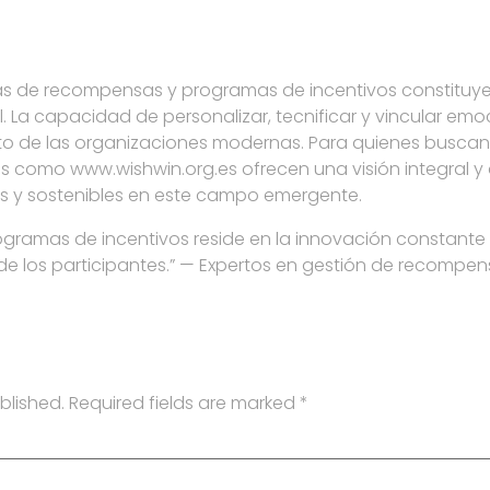
mas de recompensas y programas de incentivos constituy
. La capacidad de personalizar, tecnificar y vincular e
ito de las organizaciones modernas. Para quienes busca
as como www.wishwin.org.es ofrecen una visión integral y
as y sostenibles en este campo emergente.
programas de incentivos reside en la innovación constante
 los participantes.” — Expertos en gestión de recompe
blished.
Required fields are marked
*