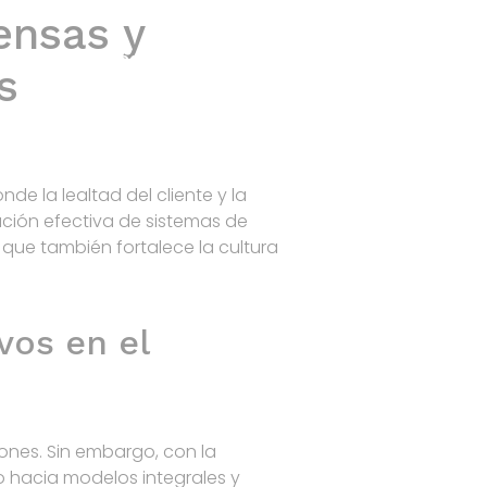
ensas y
Home
Products
R&D
Contact
s
e la lealtad del cliente y la
ación efectiva de sistemas de
que también fortalece la cultura
vos en el
nes. Sin embargo, con la
o hacia modelos integrales y