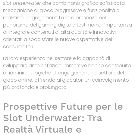
slot underwater
che combinano grafica sofisticata,
meccaniche di gioco progressive e funzionalità di
real-time engagement. La loro presenza nel
panorama del gaming digitale testimonia l’importanza
di integrare contenuti di alta qualità e innovativi,
orientati a soddisfare le nuove aspettative dei
consumatori.
La loro esperienza nel settore e la capacità di
sviluppare ambientazioni immersive hanno contribuito
a ridefinire le logiche di engagement nel settore del
gioco online, offrendo ai giocatori un coinvolgimento
più profondo e prolungato.
Prospettive Future per le
Slot Underwater: Tra
Realtà Virtuale e