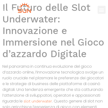
Il Futuro delle Slot
Underwater:
Innovazione e
Immersione nel Gioco
d’azzardo Digitale
Nel panorama in continua evoluzione del gioco
d’azzardo online, l’innovazione tecnologica svolge un
ruolo cruciale nel plasmare le preferenze dei giocatori
e le strategie di business delle piattaforme di casinò
digitali. Una tendenza emergente che sta catturando
l’attenzione di sviluppatori, operatori e appassionati
riguarda le
. Questo genere di slot non
slot underwater
solo arricchisce l’esperienza di gioco con elementi