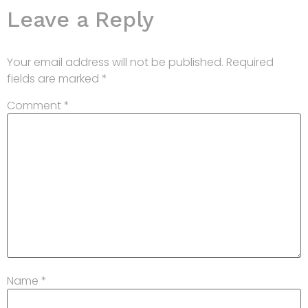
Leave a Reply
Your email address will not be published.
Required
fields are marked
*
Comment
*
Name
*