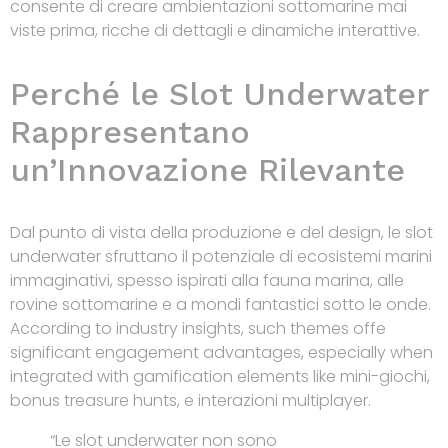
consente di creare ambientazioni sottomarine mai
viste prima, ricche di dettagli e dinamiche interattive.
Perché le Slot Underwater
Rappresentano
un’Innovazione Rilevante
Dal punto di vista della produzione e del design, le slot
underwater sfruttano il potenziale di ecosistemi marini
immaginativi, spesso ispirati alla fauna marina, alle
rovine sottomarine e a mondi fantastici sotto le onde.
According to industry insights, such themes offe
significant engagement advantages, especially when
integrated with gamification elements like mini-giochi,
bonus treasure hunts, e interazioni multiplayer.
“Le slot underwater non sono