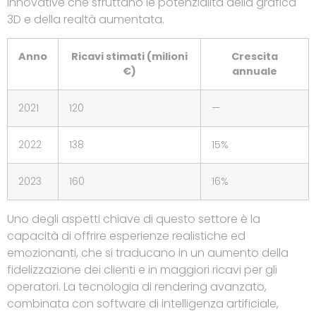
innovative che sfruttano le potenzialità della grafica
3D e della realtà aumentata.
Anno
Ricavi stimati (milioni
Crescita
€)
annuale
2021
120
—
2022
138
15%
2023
160
16%
Uno degli aspetti chiave di questo settore è la
capacità di offrire esperienze realistiche ed
emozionanti, che si traducano in un aumento della
fidelizzazione dei clienti e in maggiori ricavi per gli
operatori. La tecnologia di rendering avanzato,
combinata con software di intelligenza artificiale,