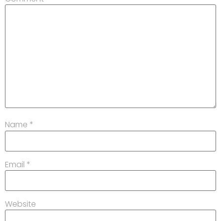
Name
*
Email
*
Website