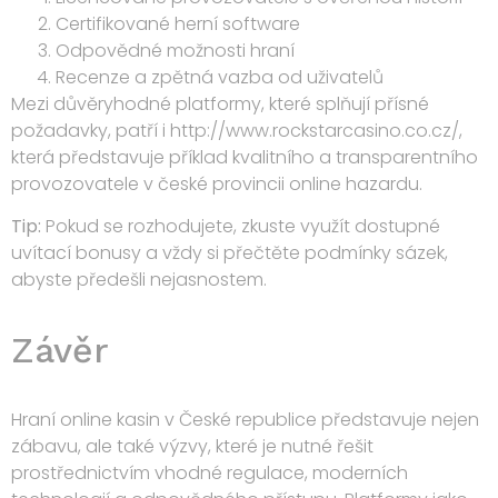
Certifikované herní software
Odpovědné možnosti hraní
Recenze a zpětná vazba od uživatelů
Mezi důvěryhodné platformy, které splňují přísné
požadavky, patří i http://www.rockstarcasino.co.cz/,
která představuje příklad kvalitního a transparentního
provozovatele v české provincii online hazardu.
Tip:
Pokud se rozhodujete, zkuste využít dostupné
uvítací bonusy a vždy si přečtěte podmínky sázek,
abyste předešli nejasnostem.
Závěr
Hraní online kasin v České republice představuje nejen
zábavu, ale také výzvy, které je nutné řešit
prostřednictvím vhodné regulace, moderních