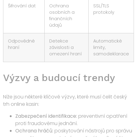
Šifrování dat
Ochrana
SSL/TLS
osobních a
protokoly
finančních
údajů
Odpovědné
Detekce
Automatické
hraní
závislosti a
limity,
omezení hraní
samodeklarace
Výzvy a budoucí trendy
Níže jsou některé klíčové výzvy, které musí čelit český
trh online kasin:
Zabezpečení identifikace:
preventivní opatření
proti fraudovému jednání.
Ochrana hráčů:
poskytování nástrojů pro správu