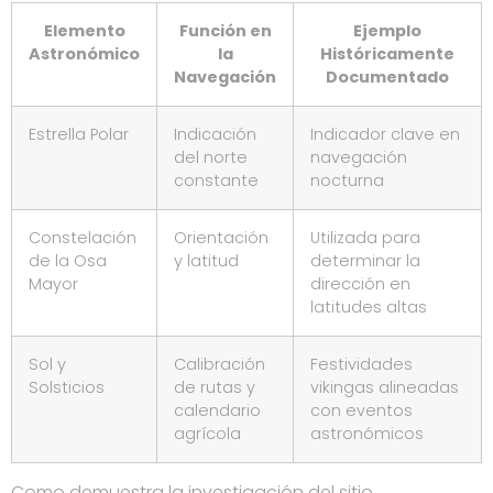
Elemento
Función en
Ejemplo
Astronómico
la
Históricamente
Navegación
Documentado
Estrella Polar
Indicación
Indicador clave en
del norte
navegación
constante
nocturna
Constelación
Orientación
Utilizada para
de la Osa
y latitud
determinar la
Mayor
dirección en
latitudes altas
Sol y
Calibración
Festividades
Solsticios
de rutas y
vikingas alineadas
calendario
con eventos
agrícola
astronómicos
Como demuestra la investigación del sitio