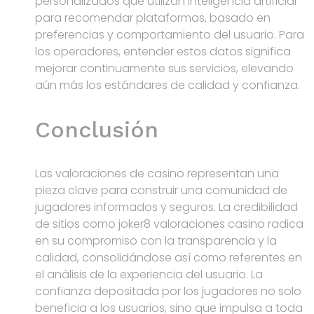
personalizados que utilizan inteligencia artificial
para recomendar plataformas, basado en
preferencias y comportamiento del usuario. Para
los operadores, entender estos datos significa
mejorar continuamente sus servicios, elevando
aún más los estándares de calidad y confianza.
Conclusión
Las valoraciones de casino representan una
pieza clave para construir una comunidad de
jugadores informados y seguros. La credibilidad
de sitios como joker8 valoraciones casino radica
en su compromiso con la transparencia y la
calidad, consolidándose así como referentes en
el análisis de la experiencia del usuario. La
confianza depositada por los jugadores no solo
beneficia a los usuarios, sino que impulsa a toda