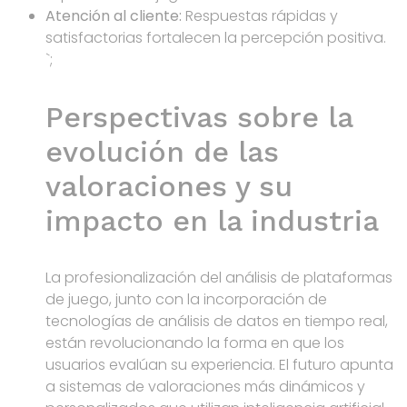
Atención al cliente:
Respuestas rápidas y
satisfactorias fortalecen la percepción positiva.
`;
Perspectivas sobre la
evolución de las
valoraciones y su
impacto en la industria
La profesionalización del análisis de plataformas
de juego, junto con la incorporación de
tecnologías de análisis de datos en tiempo real,
están revolucionando la forma en que los
usuarios evalúan su experiencia. El futuro apunta
a sistemas de valoraciones más dinámicos y