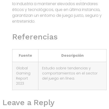
la industria a mantener elevados estándares
éticos y tecnológicos, que en última instancia,
garantizan un entorno de juego justo, seguro y
entretenido.
Referencias
Fuente
Descripción
Global
Estudio sobre tendencias y
Gaming
comportamientos en el sector
Report
del juego en línea.
2023
Leave a Reply