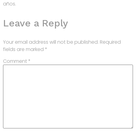
años.
Leave a Reply
Your email address will not be published.
Required
fields are marked
*
Comment
*