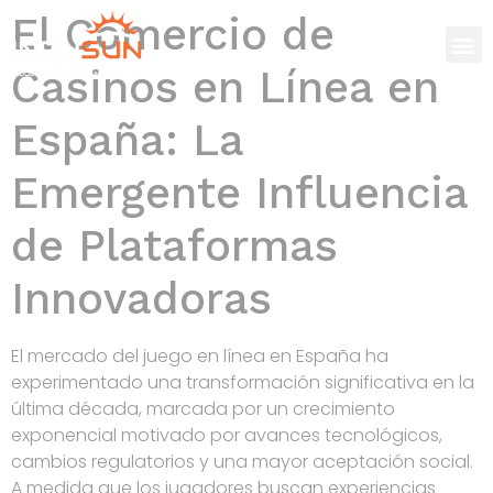
El Comercio de
Casinos en Línea en
España: La
Emergente Influencia
de Plataformas
Innovadoras
El mercado del juego en línea en España ha
experimentado una transformación significativa en la
última década, marcada por un crecimiento
exponencial motivado por avances tecnológicos,
cambios regulatorios y una mayor aceptación social.
A medida que los jugadores buscan experiencias