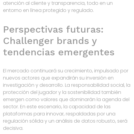
atención al cliente y transparencia, todo en un
entorno en línea protegido y regulado.
Perspectivas futuras:
Challenger brands y
tendencias emergentes
El mercado continuará su crecimiento, impulsado por
nuevos actores que expandirán su inversión en
investigación y desarrollo. La responsabilidad social, la
protección del jugador y la sostenibilidad también
emergen como valores que dominarán la agenda del
sector. En este escenario, la capacidad de las
plataformas para innovar, respaldadas por una
regulación sólida y un análisis de datos robusto, será
decisiva.