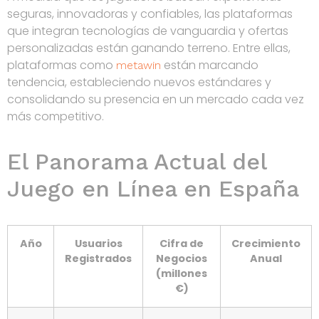
seguras, innovadoras y confiables, las plataformas
que integran tecnologías de vanguardia y ofertas
personalizadas están ganando terreno. Entre ellas,
plataformas como
están marcando
metawin
tendencia, estableciendo nuevos estándares y
consolidando su presencia en un mercado cada vez
más competitivo.
El Panorama Actual del
Juego en Línea en España
Año
Usuarios
Cifra de
Crecimiento
Registrados
Negocios
Anual
(millones
€)