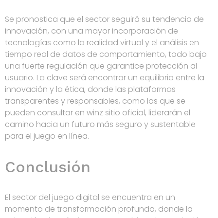
Se pronostica que el sector seguirá su tendencia de
innovación, con una mayor incorporación de
tecnologías como la realidad virtual y el análisis en
tiempo real de datos de comportamiento, todo bajo
una fuerte regulación que garantice protección al
usuario. La clave será encontrar un equilibrio entre la
innovación y la ética, donde las plataformas
transparentes y responsables, como las que se
pueden consultar en winz sitio oficial, liderarán el
camino hacia un futuro más seguro y sustentable
para el juego en línea.
Conclusión
El sector del juego digital se encuentra en un
momento de transformación profunda, donde la