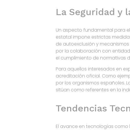
La Seguridad y l
Un aspecto fundamental para el é
estatal impone estrictas medidas
de autoexclusión y mecanismos d
por la colaboración con entidade
el cumplimiento de normativas d
Para aquellos interesados en exp
acreditación oficial. Como ejemp
por los organismos españoles. L
sitúan como referentes en la ind
Tendencias Tecn
El avance en tecnologías como la 