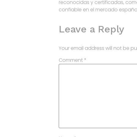
reconocidas y certificadas, com
confiable en el mercado español
Leave a Reply
Your email address will not be pu
Comment
*