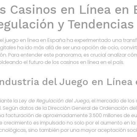
os Casinos en Línea en 
egulación y Tendencias
a del juego en línea en España ha experimentado una transf
gitales ha ido más allá de ser una opción de ocio, convi
n. Para entender este panorama, es crucial analizar cómo
deando el futuro de los casinos en línea en el país.
Industria del Juego en Línea
iante la
Ley de Regulación del Juego
, el mercado de los
l. Según datos de la Dirección General de Ordenación de
na facturación de aproximadamente 3.500 millones de eu
te crecimiento es impulsado no solo por el aumento en la 
ecnológicas, sino también por una mayor aceptación social