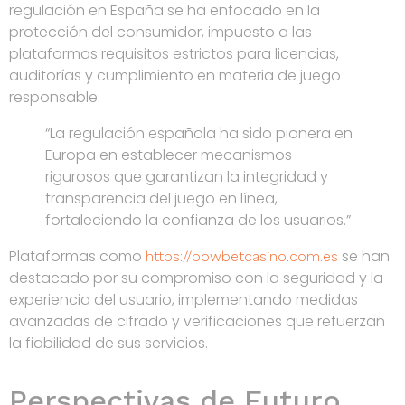
regulación en España se ha enfocado en la
protección del consumidor, impuesto a las
plataformas requisitos estrictos para licencias,
auditorías y cumplimiento en materia de juego
responsable.
“La regulación española ha sido pionera en
Europa en establecer mecanismos
rigurosos que garantizan la integridad y
transparencia del juego en línea,
fortaleciendo la confianza de los usuarios.”
Plataformas como
se han
https://powbetcasino.com.es
destacado por su compromiso con la seguridad y la
experiencia del usuario, implementando medidas
avanzadas de cifrado y verificaciones que refuerzan
la fiabilidad de sus servicios.
Perspectivas de Futuro