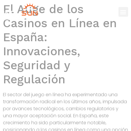
El Auge de los
Casinos en Línea en
España:
Innovaciones,
Seguridad y
Regulación
El sector del juego en línea ha experimentado una
transformación radical en los últimos años, impulsada
por avances tecnológicos, cambios regulatorios y
una mayor aceptación social. En España, este
crecimiento ha sido particularmente notable,
posicionando a los casinos en línea como una opción