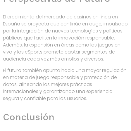
El crecimiento del mercado de casinos en línea en
España se proyecta que continúe en auge, impulsado
por la integración de nuevas tecnologías y políticas
públicas que faciliten la innovación responsable.
Además, la expansión en áreas como los juegos en
vivo y los eSports promete captar segmentos de
audiencia cada vez más amplios y diversos.
El futuro también apunta hacia una mayor regulación
en materia de juego responsable y protección de
datos, alineando las mejores prácticas
internacionales y garantizando una experiencia
segura y confiable para los usuarios.
Conclusión