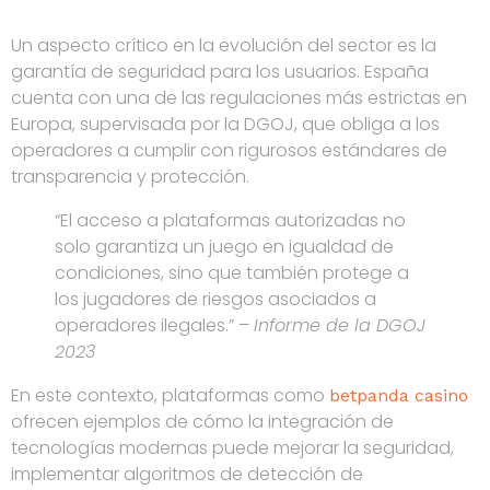
Un aspecto crítico en la evolución del sector es la
garantía de seguridad para los usuarios. España
cuenta con una de las regulaciones más estrictas en
Europa, supervisada por la DGOJ, que obliga a los
operadores a cumplir con rigurosos estándares de
transparencia y protección.
“El acceso a plataformas autorizadas no
solo garantiza un juego en igualdad de
condiciones, sino que también protege a
los jugadores de riesgos asociados a
operadores ilegales.” –
Informe de la DGOJ
2023
En este contexto, plataformas como
betpanda casino
ofrecen ejemplos de cómo la integración de
tecnologías modernas puede mejorar la seguridad,
implementar algoritmos de detección de