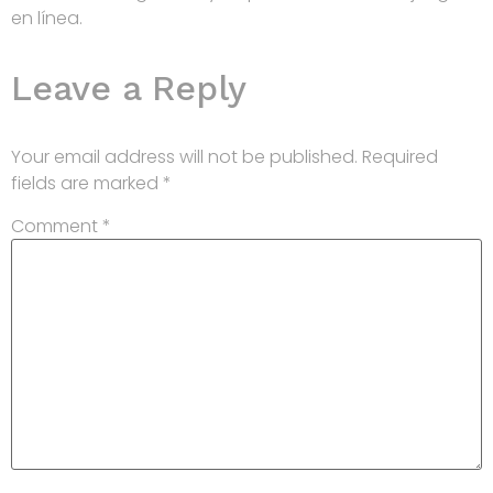
en línea.
Leave a Reply
Your email address will not be published.
Required
fields are marked
*
Comment
*