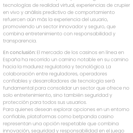
tecnologías de realidad virtual, experiencias de crupier
en vivo y análisis predictivo de comportamiento
refuercen aún más la experiencia del usuario,
promoviendo un sector innovador y seguro, que
combina entretenimiento con responsabilidad y
transparencia.
En conclusión:
El mercado de los casinos en línea en
España ha recorrido un camino notable en su camino
hacia la madurez regulatoria y tecnológica. La
colaboración entre reguladores, operadores
confiables y desarrolladores de tecnología será
fundamental para consolidar un sector que ofrece no
solo entretenimiento, sino también seguridad y
protección para todos sus usuarios.
Para quienes desean explorar opciones en un entorno
confiable, plataformas como betpanda casino
representan una opción respetable que combina
innovación, seguridad y responsabilidad en el juego