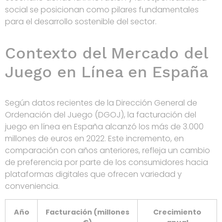
social se posicionan como pilares fundamentales
para el desarrollo sostenible del sector.
Contexto del Mercado del
Juego en Línea en España
Según datos recientes de la Dirección General de
Ordenación del Juego (DGOJ), la facturación del
juego en línea en España alcanzó los
más de 3.000
millones de euros en 2022
. Este incremento, en
comparación con años anteriores, refleja un cambio
de preferencia por parte de los consumidores hacia
plataformas digitales que ofrecen variedad y
conveniencia.
Año
Facturación (millones
Crecimiento