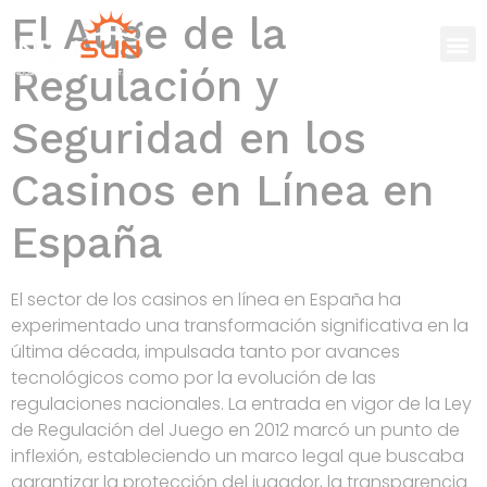
El Auge de la
Regulación y
Seguridad en los
Casinos en Línea en
España
El sector de los casinos en línea en España ha
experimentado una transformación significativa en la
última década, impulsada tanto por avances
tecnológicos como por la evolución de las
regulaciones nacionales. La entrada en vigor de la Ley
de Regulación del Juego en 2012 marcó un punto de
inflexión, estableciendo un marco legal que buscaba
garantizar la protección del jugador, la transparencia