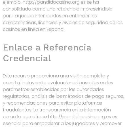
ejemplo, http://pandidocasino.org.es se ha
consolidado como una referencia imprescindible
para aquellos interesados en entender las
características, licencias y niveles de seguridad de los
casinos en línea en España.
Enlace a Referencia
Credencial
Este recurso proporciona una visión completa y
experta, incluyendo evaluaciones basadas en los
parámetros establecidos por las autoridades
regulatorias, análisis de los métodos de pago seguros,
y recomendaciones para evitar plataformas
fraudulentas. La transparencia en la información
como la que ofrece http://pandidocasino.org.es es
esencial para empoderar a los jugadores y promover