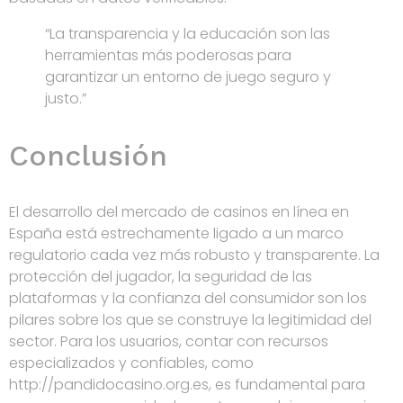
“La transparencia y la educación son las
herramientas más poderosas para
garantizar un entorno de juego seguro y
justo.”
Conclusión
El desarrollo del mercado de casinos en línea en
España está estrechamente ligado a un marco
regulatorio cada vez más robusto y transparente. La
protección del jugador, la seguridad de las
plataformas y la confianza del consumidor son los
pilares sobre los que se construye la legitimidad del
sector. Para los usuarios, contar con recursos
especializados y confiables, como
http://pandidocasino.org.es, es fundamental para