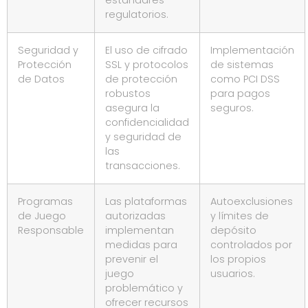
estándares
regulatorios.
Seguridad y
El uso de cifrado
Implementación
Protección
SSL y protocolos
de sistemas
de Datos
de protección
como PCI DSS
robustos
para pagos
asegura la
seguros.
confidencialidad
y seguridad de
las
transacciones.
Programas
Las plataformas
Autoexclusiones
de Juego
autorizadas
y límites de
Responsable
implementan
depósito
medidas para
controlados por
prevenir el
los propios
juego
usuarios.
problemático y
ofrecer recursos