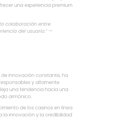
frecer una experiencia premium
la colaboración entre
iencia del usuario.” —
a de innovación constante, ha
, responsables y altamente
efleja una tendencia hacia una
todo armónico.
cimiento de los casinos en línea
la innovación y la credibilidad