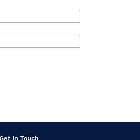
Get In Touch