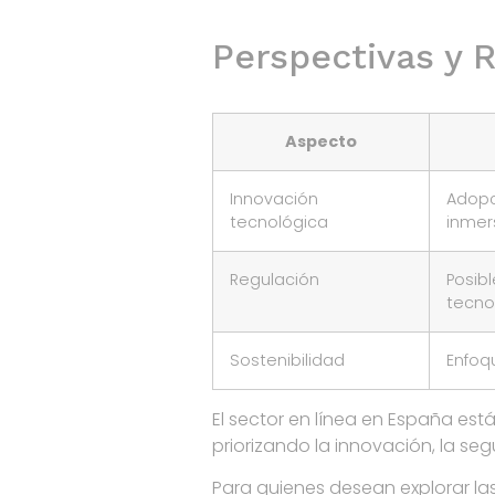
Perspectivas y 
Aspecto
Innovación
Adopc
tecnológica
inmer
Regulación
Posib
tecno
Sostenibilidad
Enfoq
El sector en línea en España est
priorizando la innovación, la seg
Para quienes desean explorar la