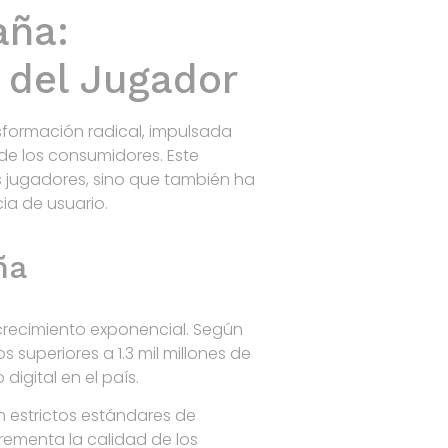
aña:
Home
Products
R&D
Contact
 del Jugador
sformación radical, impulsada
de los consumidores. Este
 jugadores, sino que también ha
ia de usuario.
ña
n crecimiento exponencial. Según
 superiores a 1.3 mil millones de
igital en el país.
 estrictos estándares de
rementa la calidad de los