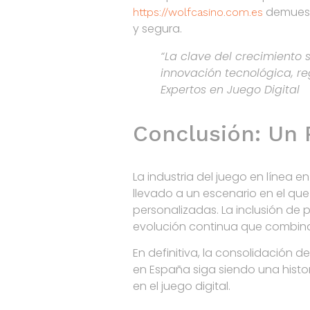
demuestr
https://wolfcasino.com.es
y segura.
“La clave del crecimiento 
innovación tecnológica, re
Expertos en Juego Digital
Conclusión: Un
La industria del juego en línea 
llevado a un escenario en el qu
personalizadas. La inclusión de
evolución continua que combina 
En definitiva, la consolidación 
en España siga siendo una histor
en el juego digital.