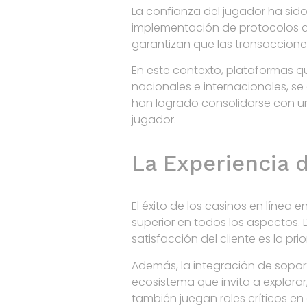
La confianza del jugador ha sido
implementación de protocolos de
garantizan que las transaccione
En este contexto, plataformas q
nacionales e internacionales, se
han logrado consolidarse con un
jugador.
La Experiencia d
El éxito de los casinos en línea
superior en todos los aspectos. D
satisfacción del cliente es la prio
Además, la integración de sopor
ecosistema que invita a explorar,
también juegan roles críticos e