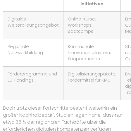
Initiativen
Digitales
Online-Kurse,
Er
Weiterbildungsangebot
Workshops,
Qu
Bootcamps
fl
Regionale
Kommunale
St
Netzwerkbildung
Innovationsclustern,
re
Kooperationen
Ök
Förderprogramme und
Digitalisierungspakete,
Br
EU-Fondings
Fördermittel für KMU
Te
di
Tr
Doch trotz dieser Fortschritte besteht weiterhin ein
großer Nachholbedarf. Studien legen nahe, dass nur
etwa 35 % der regionalen Fachkräfte über die
erforderlichen digitalen Kompetenzen verfügen