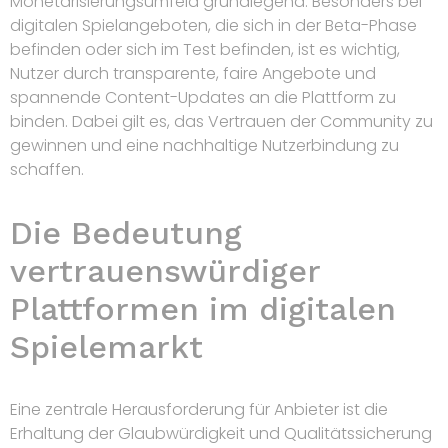
Monetarisierungsumfeld grundlegend. Besonders bei
digitalen Spielangeboten, die sich in der Beta-Phase
befinden oder sich im Test befinden, ist es wichtig,
Nutzer durch transparente, faire Angebote und
spannende Content-Updates an die Plattform zu
binden. Dabei gilt es, das Vertrauen der Community zu
gewinnen und eine nachhaltige Nutzerbindung zu
schaffen.
Die Bedeutung
vertrauenswürdiger
Plattformen im digitalen
Spielemarkt
Eine zentrale Herausforderung für Anbieter ist die
Erhaltung der Glaubwürdigkeit und Qualitätssicherung