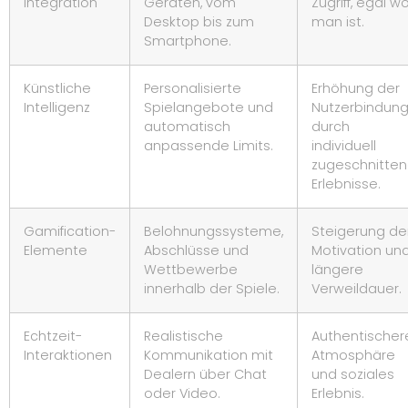
Integration
Geräten, vom
Zugriff, egal w
Desktop bis zum
man ist.
Smartphone.
Künstliche
Personalisierte
Erhöhung der
Intelligenz
Spielangebote und
Nutzerbindun
automatisch
durch
anpassende Limits.
individuell
zugeschnitte
Erlebnisse.
Gamification-
Belohnungssysteme,
Steigerung de
Elemente
Abschlüsse und
Motivation un
Wettbewerbe
längere
innerhalb der Spiele.
Verweildauer.
Echtzeit-
Realistische
Authentischer
Interaktionen
Kommunikation mit
Atmosphäre
Dealern über Chat
und soziales
oder Video.
Erlebnis.