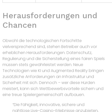
Herausforderungen und
Chancen
Obwohl die technologischen Fortschritte
vielversprechend sind, stehen Betreiber auch vor
erheblichen Herausforderungen. Datenschutz,
Regulierung und die Sicherstellung eines fairen Spiels
müssen stets gewährleistet werden. Neue
Technologien wie KI und Augmented Reality bringen
zusätzliche Anforderungen an Infrastruktur und
Sicherheit mit sich. Dennoch – wer diese Hürden
meistert, kann sich Wettbewerbsvorteile sichern und
eine treue Spielergemeinschaft aufbauen.
“Die Fähigkeit, innovative, sichere und
nahtlose Live-Casino-Erlebnisse anzubieten,