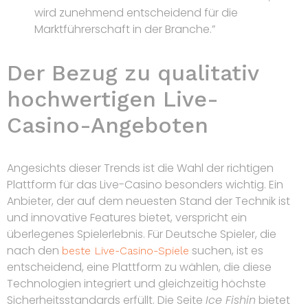
wird zunehmend entscheidend für die
Marktführerschaft in der Branche.”
Der Bezug zu qualitativ
hochwertigen Live-
Casino-Angeboten
Angesichts dieser Trends ist die Wahl der richtigen
Plattform für das Live-Casino besonders wichtig. Ein
Anbieter, der auf dem neuesten Stand der Technik ist
und innovative Features bietet, verspricht ein
überlegenes Spielerlebnis. Für Deutsche Spieler, die
nach den
suchen, ist es
beste Live-Casino-Spiele
entscheidend, eine Plattform zu wählen, die diese
Technologien integriert und gleichzeitig höchste
Sicherheitsstandards erfüllt. Die Seite
Ice Fishin
bietet