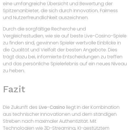
eine umfangreiche Übersicht und Bewertung der
Spitzenanbieter, die sich durch Innovation, Fairness
und Nutzerfreundlichkeit auszeichnen.
Durch die sorgfältige Recherche und
Vergleichsstudien, wie sie auf beste Live-Casino-Spiele
zu finden sind, gewinnen Spieler wertvolle Einblicke in
die Qualität und Vielfalt der besten Angebote. Dies
trägt dazu bei, informierte Entscheidungen zu treffen
und das persönliche Spielerlebnis auf ein neues Niveau
zu heben.
Fazit
Die Zukunft des
Live-Casino
liegt in der Kombination
aus technischer Innovationen und dem ständigen
Streben nach maximaler Authentizität. Mit
Technologien wie 3D-Streaming, KI-gestütztem