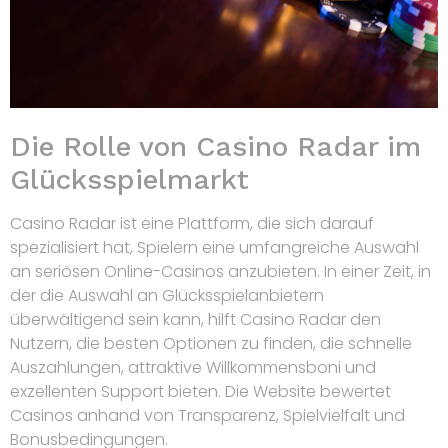
Die Rolle von Casino Radar im
Glücksspielmarkt
Casino Radar ist eine Plattform, die sich darauf
spezialisiert hat, Spielern eine umfangreiche Auswahl
an seriösen Online-Casinos anzubieten. In einer Zeit, in
der die Auswahl an Glücksspielanbietern
überwältigend sein kann, hilft Casino Radar den
Nutzern, die besten Optionen zu finden, die schnelle
Auszahlungen, attraktive Willkommensboni und
exzellenten Support bieten. Die Website bewertet
Casinos anhand von Transparenz, Spielvielfalt und
Bonusbedingungen.