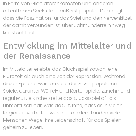
in Form von Gladiatorenkämpfen und anderen
öffentlichen Spektakeln äußerst populär. Dies zeigt,
dass die Faszination für das Spiel und den Nervenkitzel,
der damit verbunden ist, über Jahrhunderte hinweg
konstant blieb.
Entwicklung im Mittelalter und
der Renaissance
Im Mittelalter erlebte das Glücksspiel sowohl eine
Blütezeit als auch eine Zeit der Repression. Während
dieser Epoche wurden viele der zuvor populären
Spiele, darunter Würfel- und Kartenspiele, zunehmend
reguliert. Die Kirche stellte das Glücksspiel oft als
unmoralisch dar, was dazu führte, dass es in vielen
Regionen verboten wurde. Trotzdem fanden viele
Menschen Wege, ihre Leidenschaft für das Spielen
geheim zu leben.