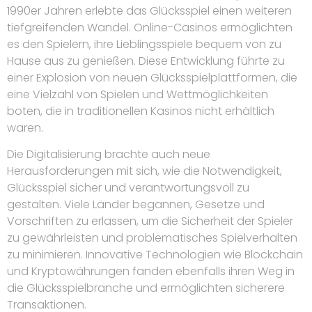
1990er Jahren erlebte das Glücksspiel einen weiteren
tiefgreifenden Wandel. Online-Casinos ermöglichten
es den Spielern, ihre Lieblingsspiele bequem von zu
Hause aus zu genießen. Diese Entwicklung führte zu
einer Explosion von neuen Glücksspielplattformen, die
eine Vielzahl von Spielen und Wettmöglichkeiten
boten, die in traditionellen Kasinos nicht erhältlich
waren.
Die Digitalisierung brachte auch neue
Herausforderungen mit sich, wie die Notwendigkeit,
Glücksspiel sicher und verantwortungsvoll zu
gestalten. Viele Länder begannen, Gesetze und
Vorschriften zu erlassen, um die Sicherheit der Spieler
zu gewährleisten und problematisches Spielverhalten
zu minimieren. Innovative Technologien wie Blockchain
und Kryptowährungen fanden ebenfalls ihren Weg in
die Glücksspielbranche und ermöglichten sicherere
Transaktionen.