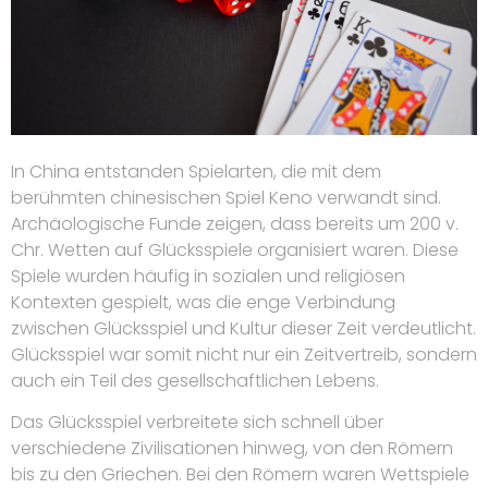
In China entstanden Spielarten, die mit dem
berühmten chinesischen Spiel Keno verwandt sind.
Archäologische Funde zeigen, dass bereits um 200 v.
Chr. Wetten auf Glücksspiele organisiert waren. Diese
Spiele wurden häufig in sozialen und religiösen
Kontexten gespielt, was die enge Verbindung
zwischen Glücksspiel und Kultur dieser Zeit verdeutlicht.
Glücksspiel war somit nicht nur ein Zeitvertreib, sondern
auch ein Teil des gesellschaftlichen Lebens.
Das Glücksspiel verbreitete sich schnell über
verschiedene Zivilisationen hinweg, von den Römern
bis zu den Griechen. Bei den Römern waren Wettspiele