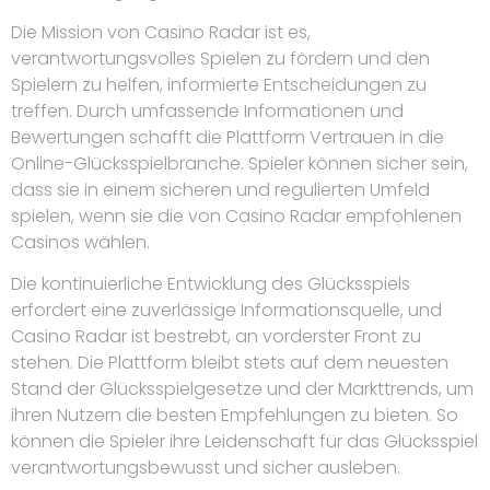
Die Mission von Casino Radar ist es,
verantwortungsvolles Spielen zu fördern und den
Spielern zu helfen, informierte Entscheidungen zu
treffen. Durch umfassende Informationen und
Bewertungen schafft die Plattform Vertrauen in die
Online-Glücksspielbranche. Spieler können sicher sein,
dass sie in einem sicheren und regulierten Umfeld
spielen, wenn sie die von Casino Radar empfohlenen
Casinos wählen.
Die kontinuierliche Entwicklung des Glücksspiels
erfordert eine zuverlässige Informationsquelle, und
Casino Radar ist bestrebt, an vorderster Front zu
stehen. Die Plattform bleibt stets auf dem neuesten
Stand der Glücksspielgesetze und der Markttrends, um
ihren Nutzern die besten Empfehlungen zu bieten. So
können die Spieler ihre Leidenschaft für das Glücksspiel
verantwortungsbewusst und sicher ausleben.